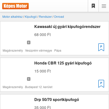
Motor alkatrész
/
Kipufogó
/
Rendszer
/
Onroad
Kawasaki új gyári kipufogórendszer
68 000 Ft
Magánszemély · Veszprém vármegye · Pápa
Honda CBR 125 gyári kipufogó
15 000 Ft
Magánszemély · Budapest 12. kerület
Drp 50/70 sportkipufogó
35 000 Ft