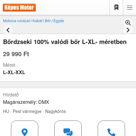
Motoros ruházat
/
Kabát
/
Bőr
/
Egyéb
Bőrdzseki 100% valódi bőr L-XL- méretben
29 990 Ft
Méret
L-XL-XXL
Hirdető
Magánszemély: DMX
HU · Pest vármegye · Nagykőrös