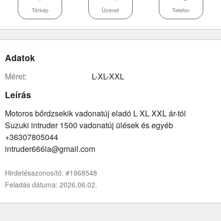
Térkép
Üzenet
Telefon
Adatok
méret:
L-XL-XXL
Leírás
Motoros bőrdzsekik vadonatúj eladó L XL XXL ár-tól
Suzuki intruder 1500 vadonatúj ülések és egyéb
+36307805044
intruder666la@gmail.com
Hirdetésazonosító: #1968548
Feladás dátuma: 2026.06.02.