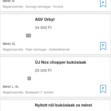
Méret: Xl
Magánszemély · Somogy vármegye · Fonyód
AGV Orbyt
34 900 Ft
Méret: XL
Magánszemély · Fejér vármegye · Székesfehérvár
ÚJ Nox chopper bukósisak
25 000 Ft
Méret: L, XL
Magánszemély · Budapest 17. kerület
Nyitott nöi bukósisak xs méret