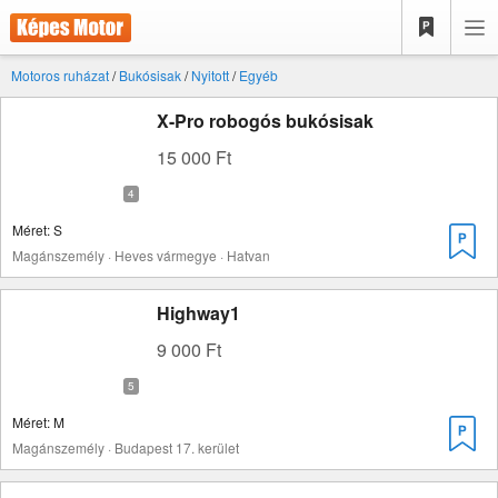
Motoros ruházat
/
Bukósisak
/
Nyitott
/
Egyéb
X-Pro robogós bukósisak
15 000 Ft
Méret: S
Magánszemély · Heves vármegye · Hatvan
Highway1
9 000 Ft
Méret: M
Magánszemély · Budapest 17. kerület