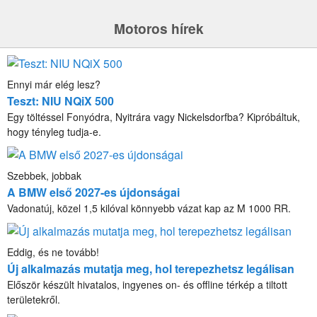
Motoros hírek
Ennyi már elég lesz?
Teszt: NIU NQiX 500
Egy töltéssel Fonyódra, Nyitrára vagy Nickelsdorfba? Kipróbáltuk,
hogy tényleg tudja-e.
Szebbek, jobbak
A BMW első 2027-es újdonságai
Vadonatúj, közel 1,5 kilóval könnyebb vázat kap az M 1000 RR.
Eddig, és ne tovább!
Új alkalmazás mutatja meg, hol terepezhetsz legálisan
Először készült hivatalos, ingyenes on- és offline térkép a tiltott
területekről.