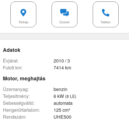
Térkép
Üzenet
Telefon
Adatok
évjárat:
2010 / 3
futott km:
7414 km
Motor, meghajtás
üzemanyag:
benzin
teljesítmény:
6 kW
(8 LE)
sebességváltó:
automata
hengerűrtartalom:
125 cm³
rendszám:
UHE500