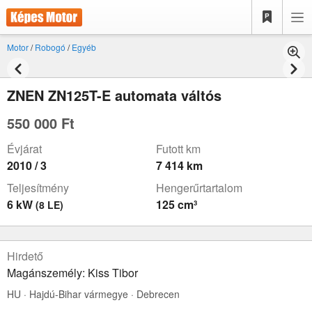
Motor
/
Robogó
/
Egyéb
ZNEN ZN125T-E automata váltós
550 000 Ft
Évjárat
Futott km
2010 / 3
7 414 km
Teljesítmény
Hengerűrtartalom
6 kW
125 cm³
(8 LE)
Hirdető
Magánszemély: Kiss Tibor
HU · Hajdú-Bihar vármegye · Debrecen