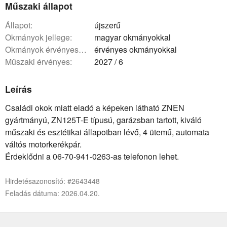
Műszaki állapot
állapot:
újszerű
okmányok jellege:
magyar okmányokkal
okmányok érvényessége:
érvényes okmányokkal
műszaki érvényes:
2027 / 6
Leírás
Családi okok miatt eladó a képeken látható ZNEN
gyártmányú, ZN125T-E típusú, garázsban tartott, kiváló
műszaki és esztétikai állapotban lévő, 4 ütemű, automata
váltós motorkerékpár.
Érdeklődni a 06-70-941-0263-as telefonon lehet.
Hirdetésazonosító: #2643448
Feladás dátuma: 2026.04.20.