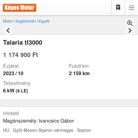
Motor
/
Segédmotor
/
Egyéb
Talaria tl3000
1 174 900 Ft
Évjárat
Futott km
2023 / 10
2 159 km
Teljesítmény
6 kW
(8 LE)
Hirdető
Magánszemély: Ivancsics Gábor
HU · Győr-Moson-Sopron vármegye · Sopron