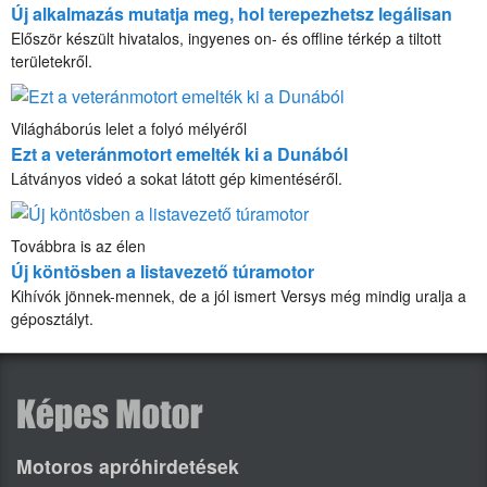
Új alkalmazás mutatja meg, hol terepezhetsz legálisan
Először készült hivatalos, ingyenes on- és offline térkép a tiltott
területekről.
Világháborús lelet a folyó mélyéről
Ezt a veteránmotort emelték ki a Dunából
Látványos videó a sokat látott gép kimentéséről.
Továbbra is az élen
Új köntösben a listavezető túramotor
Kihívók jönnek-mennek, de a jól ismert Versys még mindig uralja a
géposztályt.
Motoros apróhirdetések