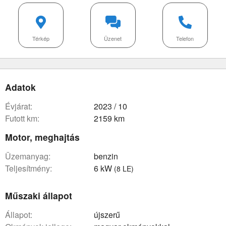
Térkép
Üzenet
Telefon
Adatok
évjárat:
2023 / 10
futott km:
2159 km
Motor, meghajtás
üzemanyag:
benzin
teljesítmény:
6 kW
(8 LE)
Műszaki állapot
állapot:
újszerű