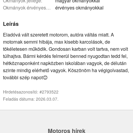
okmányok jellege:
magyar okmányokkal
okmányok érvényessége:
érvényes okmányokkal
Leírás
Eladóvá vált szeretett motorom, autóra váltás miatt. A
motornak semmi hibája, max kisebb karcolások, de
tökéletesen működik. Gondosan karban volt tartva, nem volt
túlhajtva. Bármi kérdés felmerül benned nyugodtan tedd fel,
hétköznaponként napközben iskolában vagyok, de délután
szinte mindig elérhető vagyok. Köszönöm ha végigolvastad,
további szép napot😊
Hirdetésazonosító: #2793522
Feladás dátuma: 2026.03.07.
Motoros hírek