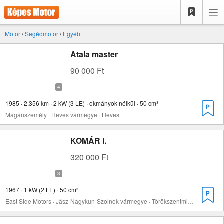
Motor
/
Segédmotor
/
Egyéb
Atala master
90 000 Ft
1985 · 2.356 km · 2 kW (3 LE) · okmányok nélkül · 50 cm³
Magánszemély · Heves vármegye · Heves
KOMÁR I.
320 000 Ft
1967 · 1 kW (2 LE) · 50 cm³
East Side Motors · Jász-Nagykun-Szolnok vármegye · Törökszentmiklós