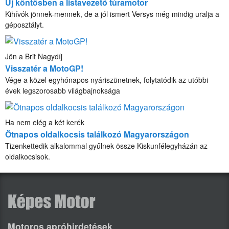
Új köntösben a listavezető túramotor
Kihívók jönnek-mennek, de a jól ismert Versys még mindig uralja a
géposztályt.
Jön a Brit Nagydíj
Visszatér a MotoGP!
Vége a közel egyhónapos nyáriszünetnek, folytatódik az utóbbi
évek legszorosabb világbajnoksága
Ha nem elég a két kerék
Ötnapos oldalkocsis találkozó Magyarországon
Tizenkettedik alkalommal gyűlnek össze Kiskunfélegyházán az
oldalkocsisok.
Motoros apróhirdetések