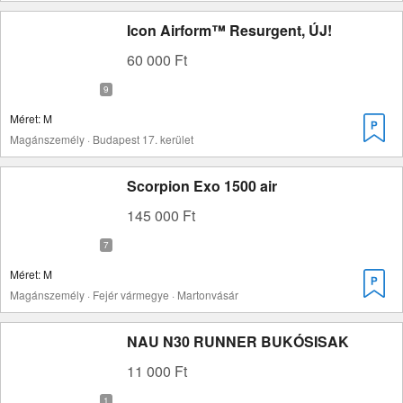
Icon Airform™ Resurgent, ÚJ!
60 000 Ft
Méret: M
Magánszemély · Budapest 17. kerület
Scorpion Exo 1500 air
145 000 Ft
Méret: M
Magánszemély · Fejér vármegye · Martonvásár
NAU N30 RUNNER BUKÓSISAK
11 000 Ft