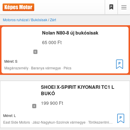
Motoros ruházat
/
Bukósisak
/
Zárt
Nolan N80-8 új bukósisak
65 000 Ft
Méret: S
Magánszemély · Baranya vármegye · Pécs
SHOEI X-SPIRIT KIYONARI TC1 L
BUKÓ
199 900 Ft
Méret: L
East Side Motors · Jász-Nagykun-Szolnok vármegye · Törökszentmiklós