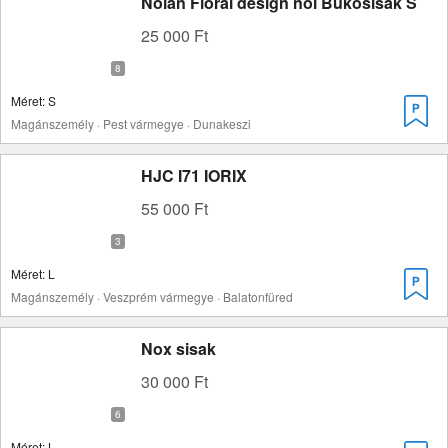
Nolan Floral design női Bukósisak S
25 000 Ft
Méret: S
Magánszemély · Pest vármegye · Dunakeszi
HJC I71 IORIX
55 000 Ft
Méret: L
Magánszemély · Veszprém vármegye · Balatonfüred
Nox sisak
30 000 Ft
Méret: L