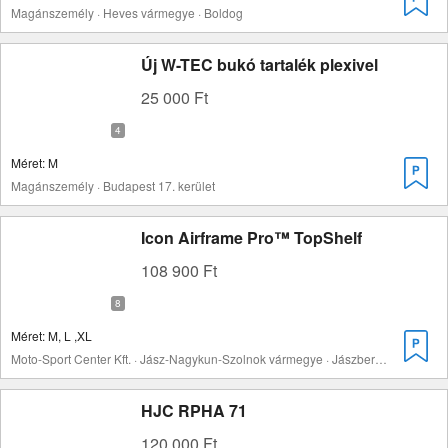
Magánszemély · Heves vármegye · Boldog
Új W-TEC bukó tartalék plexivel
25 000 Ft
Méret: M
Magánszemély · Budapest 17. kerület
Icon Airframe Pro™ TopShelf
108 900 Ft
Méret: M, L ,XL
Moto-Sport Center Kft. · Jász-Nagykun-Szolnok vármegye · Jászberény
HJC RPHA 71
120 000 Ft