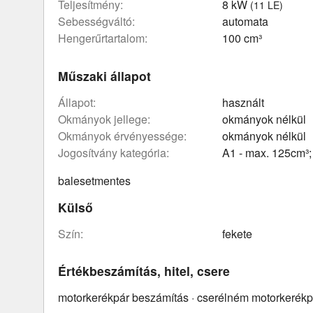
teljesítmény:
8 kW
(11 LE)
sebességváltó:
automata
hengerűrtartalom:
100 cm³
Műszaki állapot
állapot:
használt
okmányok jellege:
okmányok nélkül
okmányok érvényessége:
okmányok nélkül
Jogosítvány kategória:
A1 - max. 125cm³
balesetmentes
Külső
szín:
fekete
Értékbeszámítás, hitel, csere
motorkerékpár beszámítás · cserélném motorkerékp