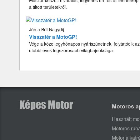
Először készült hivatalos, ingyenes on- és offline térkép
a tiltott területekről.
Jön a Brit Nagydíj
Visszatér a MotoGP!
Vége a közel egyhónapos nyáriszünetnek, folytatódik az
utóbbi évek legszorosabb világbajnoksága
Motoros a
Használt mo
Motoros ruh
Motor alkatr