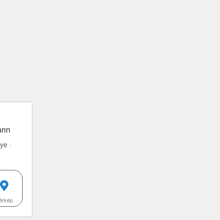
ann
ye ·
érkép