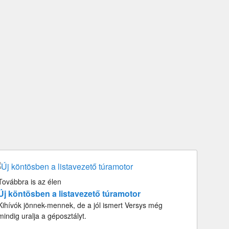
Továbbra is az élen
Új köntösben a listavezető túramotor
Kihívók jönnek-mennek, de a jól ismert Versys még
mindig uralja a géposztályt.