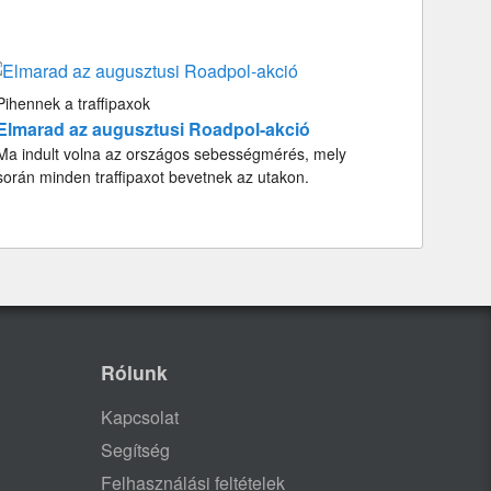
Pihennek a traffipaxok
Elmarad az augusztusi Roadpol-akció
Ma indult volna az országos sebességmérés, mely
során minden traffipaxot bevetnek az utakon.
Rólunk
Kapcsolat
Segítség
Felhasználási feltételek