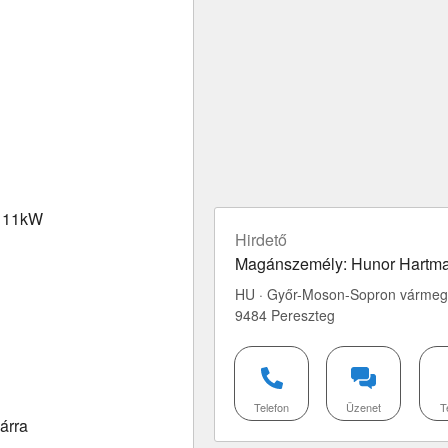
; 11kW
Hirdető
Magánszemély: Hunor Hartm
HU · Győr-Moson-Sopron vármeg
9484 Pereszteg
Telefon
Üzenet
T
árra