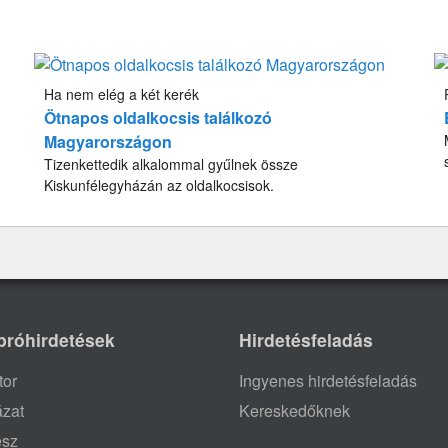
Ha nem elég a két kerék
Ötnapos oldalkocsis találkozó
Magyarországon
Tizenkettedik alkalommal gyűlnek össze
Kiskunfélegyházán az oldalkocsisok.
próhirdetések
Hirdetésfeladás
tor
Ingyenes hirdetésfeladás
ázat
Kereskedőknek
ész