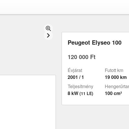
Peugeot Elyseo 100
120 000 Ft
Évjárat
Futott km
2001 / 1
19 000 km
Teljesítmény
Hengerűrta
8 kW
100 cm³
(11 LE)