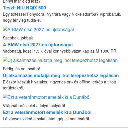
Ennyi már elég lesz?
Teszt: NIU NQiX 500
Egy töltéssel Fonyódra, Nyitrára vagy Nickelsdorfba? Kipróbáltuk,
hogy tényleg tudja-e.
Szebbek, jobbak
A BMW első 2027-es újdonságai
Vadonatúj, közel 1,5 kilóval könnyebb vázat kap az M 1000 RR.
Eddig, és ne tovább!
Új alkalmazás mutatja meg, hol terepezhetsz legálisan
Először készült hivatalos, ingyenes on- és offline térkép a tiltott
területekről.
Világháborús lelet a folyó mélyéről
Ezt a veteránmotort emelték ki a Dunából
Látványos videó a sokat látott gép kimentéséről.