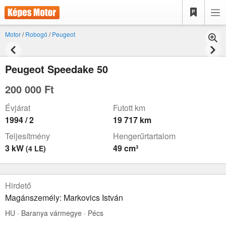
Motor
/
Robogó
/
Peugeot
Peugeot Speedake 50
200 000 Ft
Évjárat
Futott km
1994 / 2
19 717 km
Teljesítmény
Hengerűrtartalom
3 kW
49 cm³
(4 LE)
Hirdető
Magánszemély: Markovics István
HU · Baranya vármegye · Pécs