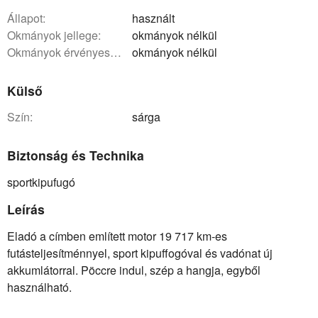
állapot:
használt
okmányok jellege:
okmányok nélkül
okmányok érvényessége:
okmányok nélkül
Külső
szín:
sárga
Biztonság és Technika
sportkipufugó
Leírás
Eladó a címben említett motor 19 717 km-es
futásteljesítménnyel, sport kipuffogóval és vadónat új
akkumlátorral. Pöccre indul, szép a hangja, egyből
használható.