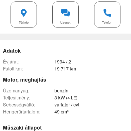
Térkép
Üzenet
Telefon
Adatok
évjárat:
1994 / 2
futott km:
19 717 km
Motor, meghajtás
üzemanyag:
benzin
teljesítmény:
3 kW
(4 LE)
sebességváltó:
variator / cvt
hengerűrtartalom:
49 cm³
Műszaki állapot