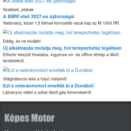
Szebbek, jobbak
A BMW első 2027-es újdonságai
Vadonatúj, közel 1,5 kilóval könnyebb vázat kap az M 1000 RR.
Eddig, és ne tovább!
Új alkalmazás mutatja meg, hol terepezhetsz legálisan
Először készült hivatalos, ingyenes on- és offline térkép a tiltott
területekről.
Világháborús lelet a folyó mélyéről
Ezt a veteránmotort emelték ki a Dunából
Látványos videó a sokat látott gép kimentéséről.