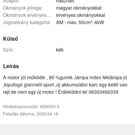
állapot:
használt
okmányok jellege:
magyar okmányokkal
okmányok érvényessége:
érvényes okmányokkal
Jogosítvány kategória:
AM - max. 50cm³; 4kW
Külső
szín:
kék
Leírás
A motor jól működik , 90 %gumik ,lámpa index féklámpa jó
,kipufogó giannelli sport ,új akkumulátor karc egy kettő van
rajt de nem egy új motor ! Érdeklődni tel 06303492339
Hirdetésazonosító: #2802613
Feladás dátuma: 2026.04.19.