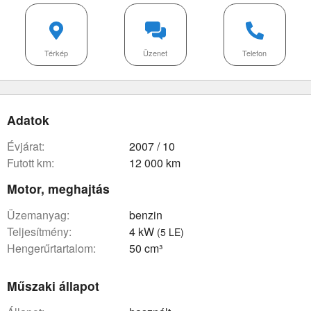
Térkép
Üzenet
Telefon
Adatok
évjárat:
2007 / 10
futott km:
12 000 km
Motor, meghajtás
üzemanyag:
benzin
teljesítmény:
4 kW
(5 LE)
hengerűrtartalom:
50 cm³
Műszaki állapot