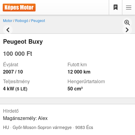
Motor
/
Robogó
/
Peugeot
Peugeot Buxy
100 000 Ft
Évjárat
Futott km
2007 / 10
12 000 km
Teljesítmény
Hengerűrtartalom
4 kW
50 cm³
(5 LE)
Hirdető
Magánszemély: Alex
HU · Győr-Moson-Sopron vármegye · 9083 Écs