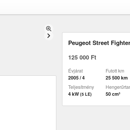
Peugeot Street Fighter
125 000 Ft
Évjárat
Futott km
2005 / 4
25 500 km
Teljesítmény
Hengerűrta
4 kW
50 cm³
(5 LE)