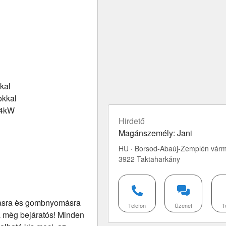
kal
okkal
 4kW
Hirdető
Magánszemély: Jani
HU · Borsod-Abaúj-Zemplén várm
3922 Taktaharkány
gásra ès gombnyomásra
Telefon
Üzenet
T
jta mèg bejáratós! Minden