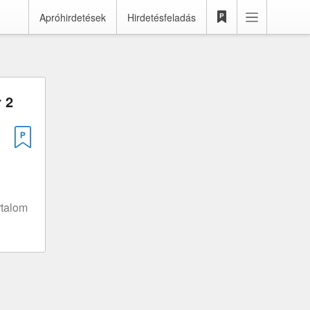
Apróhirdetések
Hirdetésfeladás
 2
rtalom