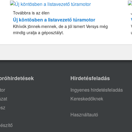
Továbbra is az élen
Új köntösben a listavezető túramotor
Kihívók jönnek-mennek, de a jól ismert Versys még
mindig uralja a géposztályt.
próhirdetések
Hirdetésfeladás
tor
Ingyenes hirdetésfeladás
ázat
Kereskedőknek
ész
Használtautó
észítő