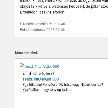
müködik rajta, vannak karcolások de egyèbkènt váll
olajozás kikötve a biztonság kedvéért, de pillanatok
Èrdeklödni csak telefonon!
Hirdetésazonosító: #2802649
Feladás dátuma: 2026.04.19.
Motoros hírek
Ennyi már elég lesz?
Teszt: NIU NQiX 500
Egy töltéssel Fonyódra, Nyitrára vagy Nickelsdorfba?
Kipróbáltuk, hogy tényleg tudja-e.