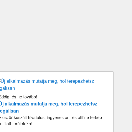
Eddig, és ne tovább!
Új alkalmazás mutatja meg, hol terepezhetsz
legálisan
Először készült hivatalos, ingyenes on- és offline térkép
a tiltott területekről.