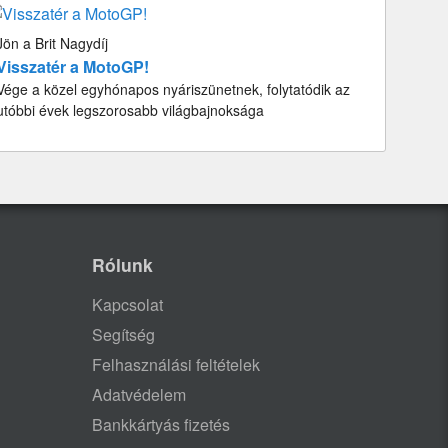
Jön a Brit Nagydíj
Visszatér a MotoGP!
Vége a közel egyhónapos nyáriszünetnek, folytatódik az
utóbbi évek legszorosabb világbajnoksága
Rólunk
Kapcsolat
Segítség
Felhasználási feltételek
Adatvédelem
Bankkártyás fizetés