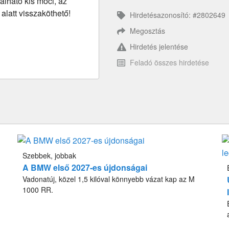
alható kis moci, az
 alatt visszaköthető!
Hirdetésazonosító: #2802649
Megosztás
Hirdetés jelentése
Feladó összes hirdetése
Szebbek, jobbak
A BMW első 2027-es újdonságai
Vadonatúj, közel 1,5 kilóval könnyebb vázat kap az M
1000 RR.