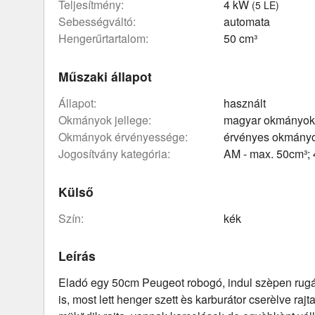
teljesítmény:
4 kW
(5 LE)
sebességváltó:
automata
hengerűrtartalom:
50 cm³
Műszaki állapot
állapot:
használt
okmányok jellege:
magyar okmányok
okmányok érvényessége:
érvényes okmány
Jogosítvány kategória:
AM - max. 50cm³;
Külső
szín:
kék
Leírás
Eladó egy 50cm Peugeot robogó, indul szèpen ru
is, most lett henger szett ès karburátor cserèlve ra