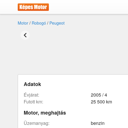
Motor
/
Robogó
/
Peugeot
Adatok
évjárat:
2005 / 4
futott km:
25 500 km
Motor, meghajtás
üzemanyag:
benzin