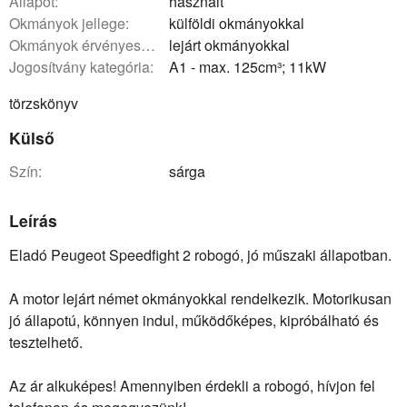
állapot:
használt
okmányok jellege:
külföldi okmányokkal
okmányok érvényessége:
lejárt okmányokkal
Jogosítvány kategória:
A1 - max. 125cm³; 11kW
törzskönyv
Külső
szín:
sárga
Leírás
Eladó Peugeot Speedfight 2 robogó, jó műszaki állapotban.
A motor lejárt német okmányokkal rendelkezik. Motorikusan
jó állapotú, könnyen indul, működőképes, kipróbálható és
tesztelhető.
Az ár alkuképes! Amennyiben érdekli a robogó, hívjon fel