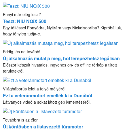
Ennyi már elég lesz?
Teszt: NIU NQiX 500
Egy töltéssel Fonyódra, Nyitrára vagy Nickelsdorfba? Kipróbáltuk,
hogy tényleg tudja-e.
Eddig, és ne tovább!
Új alkalmazás mutatja meg, hol terepezhetsz legálisan
Először készült hivatalos, ingyenes on- és offline térkép a tiltott
területekről.
Világháborús lelet a folyó mélyéről
Ezt a veteránmotort emelték ki a Dunából
Látványos videó a sokat látott gép kimentéséről.
Továbbra is az élen
Új köntösben a listavezető túramotor