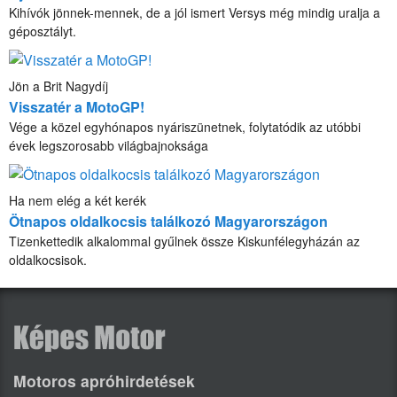
Kihívók jönnek-mennek, de a jól ismert Versys még mindig uralja a
géposztályt.
Jön a Brit Nagydíj
Visszatér a MotoGP!
Vége a közel egyhónapos nyáriszünetnek, folytatódik az utóbbi
évek legszorosabb világbajnoksága
Ha nem elég a két kerék
Ötnapos oldalkocsis találkozó Magyarországon
Tizenkettedik alkalommal gyűlnek össze Kiskunfélegyházán az
oldalkocsisok.
Motoros apróhirdetések