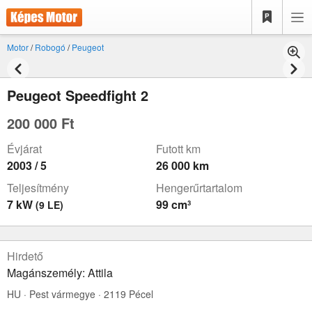
Motor
/
Robogó
/
Peugeot
Peugeot Speedfight 2
200 000 Ft
Évjárat
Futott km
2003 / 5
26 000 km
Teljesítmény
Hengerűrtartalom
7 kW
99 cm³
(9 LE)
Hirdető
Magánszemély: Attila
HU · Pest vármegye · 2119 Pécel