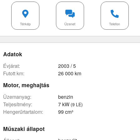
Térkép
Üzenet
Telefon
Adatok
évjárat:
2003 / 5
futott km:
26 000 km
Motor, meghajtás
üzemanyag:
benzin
teljesítmény:
7 kW
(9 LE)
hengerűrtartalom:
99 cm³
Műszaki állapot