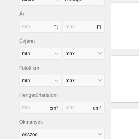
Ár
-
Évjárat
-
Futott km
-
Hengerűrtartalom
-
Okmányok