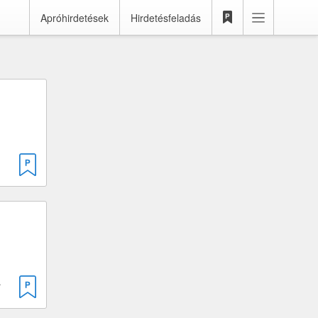
Apróhirdetések
Hirdetésfeladás
 · 50 cm³