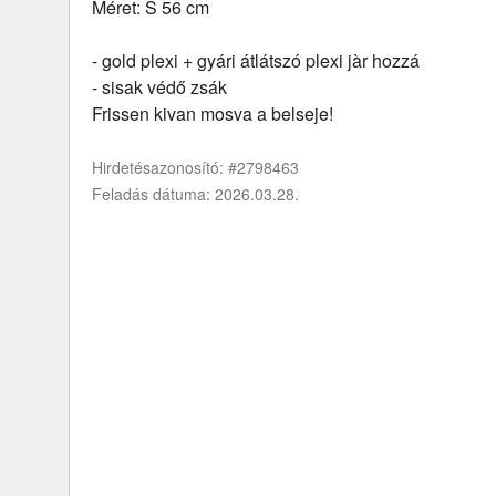
Méret: S 56 cm
- gold plexi + gyári átlátszó plexi jàr hozzá
- sisak védő zsák
Frissen kivan mosva a belseje!
Hirdetésazonosító: #2798463
Feladás dátuma: 2026.03.28.