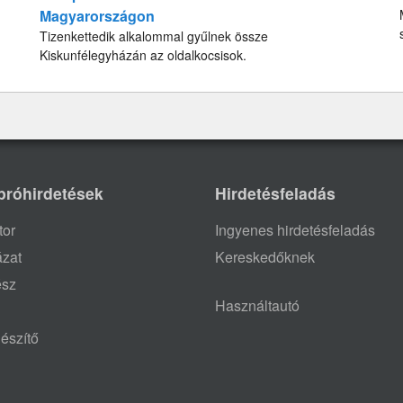
Magyarországon
Tizenkettedik alkalommal gyűlnek össze
Kiskunfélegyházán az oldalkocsisok.
próhirdetések
Hirdetésfeladás
tor
Ingyenes hirdetésfeladás
ázat
Kereskedőknek
ész
Használtautó
észítő