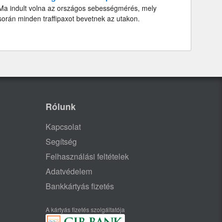
Ma indult volna az országos sebességmérés, mely
során minden traffipaxot bevetnek az utakon.
Rólunk
Kapcsolat
Segítség
Felhasználási feltételek
Adatvédelem
Bankkártyás fizetés
A kártyás fizetés szolgáltatója