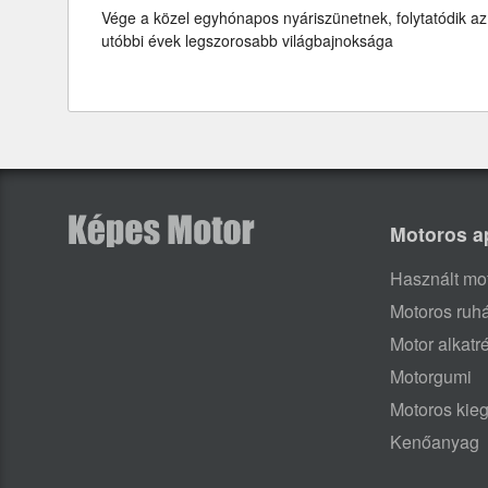
Vége a közel egyhónapos nyáriszünetnek, folytatódik az
utóbbi évek legszorosabb világbajnoksága
Motoros a
Használt mo
Motoros ruh
Motor alkatr
Motorgumi
Motoros kieg
Kenőanyag