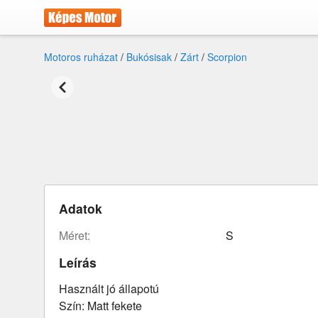
Motoros ruházat
/
Bukósisak
/
Zárt
/
Scorpion
Adatok
méret:
S
Leírás
Használt jó állapotú
Szín: Matt fekete