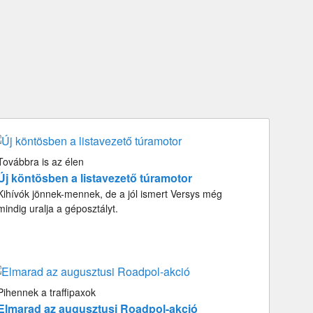
Továbbra is az élen
Új köntösben a listavezető túramotor
Kihívók jönnek-mennek, de a jól ismert Versys még
mindig uralja a géposztályt.
Pihennek a traffipaxok
Elmarad az augusztusi Roadpol-akció