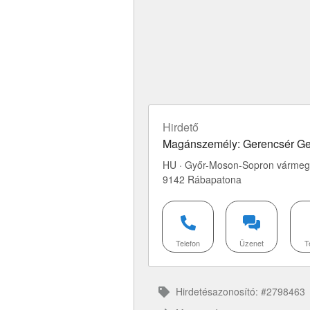
Hirdető
Magánszemély: Gerencsér G
HU · Győr-Moson-Sopron vármeg
9142 Rábapatona
Telefon
Üzenet
T
Hirdetésazonosító: #2798463