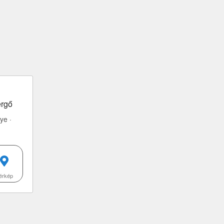
ergő
ye ·
érkép