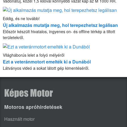
Vadonatúj, közel 1,5 kilóval könnyebb vázat kap az M 1000 RR.
Eddig, és ne tovább!
Új alkalmazás mutatja meg, hol terepezhetsz legálisan
Először készült hivatalos, ingyenes on- és offline térkép a tiltott
területekről.
Világháborús lelet a folyó mélyéről
Ezt a veteránmotort emelték ki a Dunából
Látványos videó a sokat látott gép kimentéséről.
Motoros apróhirdetések
Használt motor