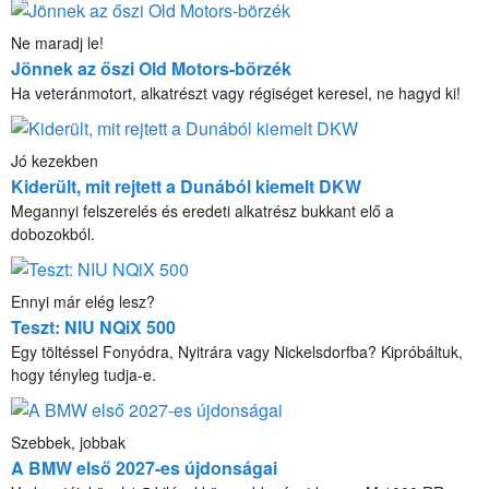
Ne maradj le!
Jönnek az őszi Old Motors-börzék
Ha veteránmotort, alkatrészt vagy régiséget keresel, ne hagyd ki!
Jó kezekben
Kiderült, mit rejtett a Dunából kiemelt DKW
Megannyi felszerelés és eredeti alkatrész bukkant elő a
dobozokból.
Ennyi már elég lesz?
Teszt: NIU NQiX 500
Egy töltéssel Fonyódra, Nyitrára vagy Nickelsdorfba? Kipróbáltuk,
hogy tényleg tudja-e.
Szebbek, jobbak
A BMW első 2027-es újdonságai