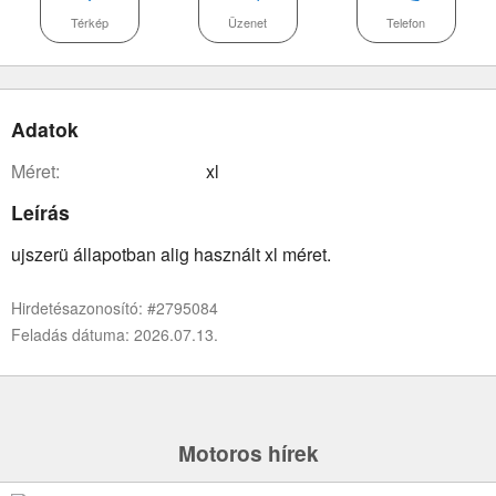
Térkép
Üzenet
Telefon
Adatok
méret:
xl
Leírás
ujszerü állapotban alig használt xl méret.
Hirdetésazonosító: #2795084
Feladás dátuma: 2026.07.13.
Motoros hírek