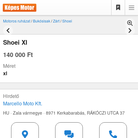
Motoros ruházat
/
Bukósisak
/
Zárt
/
Shoei
Shoei Xl
140 000 Ft
Méret
xl
Hirdető
Marcello Moto Kft.
HU · Zala vármegye · 8971 Kerkabarabás,
RÁKÓCZI UTCA 37