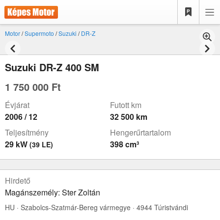
Motor
/
Supermoto
/
Suzuki
/
DR-Z
Suzuki DR-Z 400 SM
1 750 000 Ft
Évjárat
Futott km
2006 / 12
32 500 km
Teljesítmény
Hengerűrtartalom
29 kW
398 cm³
(39 LE)
Hirdető
Magánszemély: Ster Zoltán
HU · Szabolcs-Szatmár-Bereg vármegye · 4944 Túristvándi