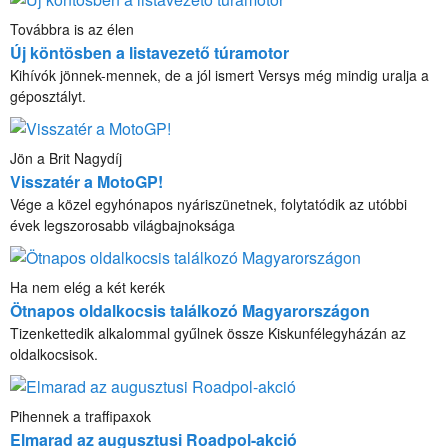
Továbbra is az élen
Új köntösben a listavezető túramotor
Kihívók jönnek-mennek, de a jól ismert Versys még mindig uralja a
géposztályt.
Jön a Brit Nagydíj
Visszatér a MotoGP!
Vége a közel egyhónapos nyáriszünetnek, folytatódik az utóbbi
évek legszorosabb világbajnoksága
Ha nem elég a két kerék
Ötnapos oldalkocsis találkozó Magyarországon
Tizenkettedik alkalommal gyűlnek össze Kiskunfélegyházán az
oldalkocsisok.
Pihennek a traffipaxok
Elmarad az augusztusi Roadpol-akció