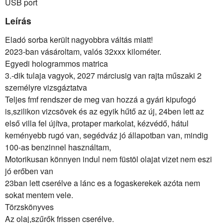
USB port
Leírás
Eladó sorba került nagyobbra váltás miatt!
2023-ban vásároltam, valós 32xxx kilométer.
Egyedi hologrammos matrica
3.-dik tulaja vagyok, 2027 márciusig van rajta műszaki 2
személyre vizsgáztatva
Teljes fmf rendszer de meg van hozzá a gyári kipufogó
is,szilikon vizcsövek és az egyik hűtő az új, 24ben lett az
első villa fel újítva, protaper markolat, kézvédő, hátul
keményebb rugó van, segédváz jó állapotban van, mindig
100-as benzinnel használtam,
Motorikusan könnyen indul nem füstöl olajat vizet nem eszi
jó erőben van
23ban lett cserélve a lánc es a fogaskerekek azóta nem
sokat mentem vele.
Törzskönyves
Az olaj,szűrők frissen cserélve.