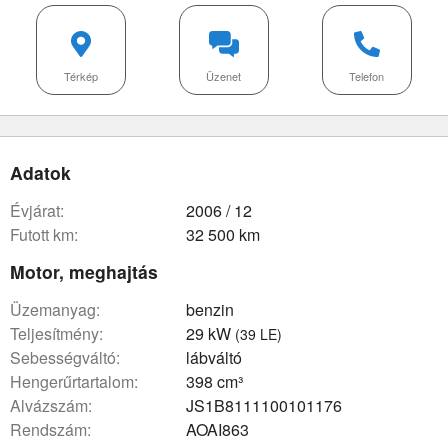
Térkép
Üzenet
Telefon
Adatok
évjárat:
2006 / 12
futott km:
32 500 km
Motor, meghajtás
üzemanyag:
benzin
teljesítmény:
29 kW
(39 LE)
sebességváltó:
lábváltó
hengerűrtartalom:
398 cm³
Alvázszám:
JS1B8111100101176
rendszám:
AOAI863