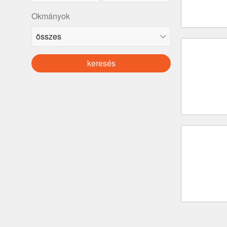
Okmányok
keresés