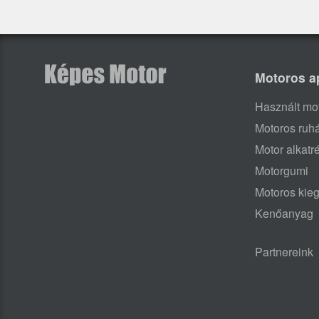
Motoros a
Használt mo
Motoros ruh
Motor alkatr
Motorgumi
Motoros kieg
Kenőanyag
Partnereink