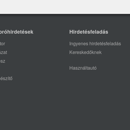
próhirdetések
Hirdetésfeladás
tor
Ingyenes hirdetésfeladás
ázat
Kereskedőknek
ész
Használtautó
észítő