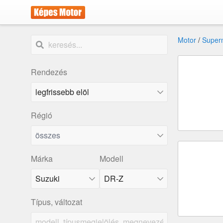
Motor
/
Super
Rendezés
Régió
összes
Márka
Modell
Suzuki
DR-Z
Típus, változat