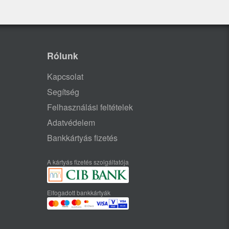
Rólunk
Kapcsolat
Segítség
Felhasználási feltételek
Adatvédelem
Bankkártyás fizetés
A kártyás fizetés szolgáltatója
Elfogadott bankkártyák