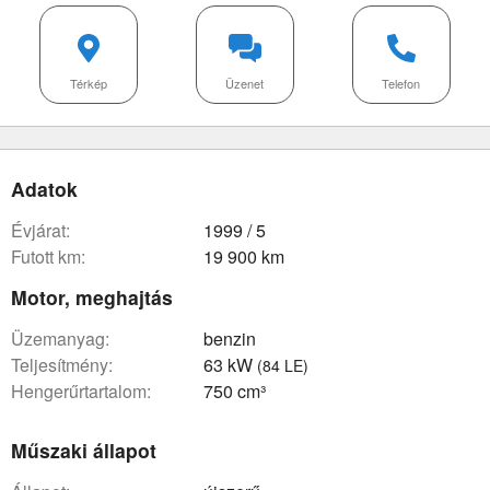
Térkép
Üzenet
Telefon
Adatok
évjárat:
1999 / 5
futott km:
19 900 km
Motor, meghajtás
üzemanyag:
benzin
teljesítmény:
63 kW
(84 LE)
hengerűrtartalom:
750 cm³
Műszaki állapot