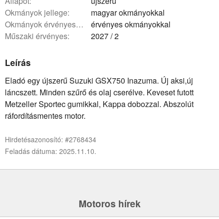
állapot:
újszerű
okmányok jellege:
magyar okmányokkal
okmányok érvényessége:
érvényes okmányokkal
műszaki érvényes:
2027 / 2
Leírás
Eladó egy újszerű Suzuki GSX750 Inazuma. Új aksi,új
láncszett. Minden szűrő és olaj cserélve. Keveset futott
Metzeller Sportec gumikkal, Kappa dobozzal. Abszolút
ráfordításmentes motor.
Hirdetésazonosító: #2768434
Feladás dátuma: 2025.11.10.
Motoros hírek