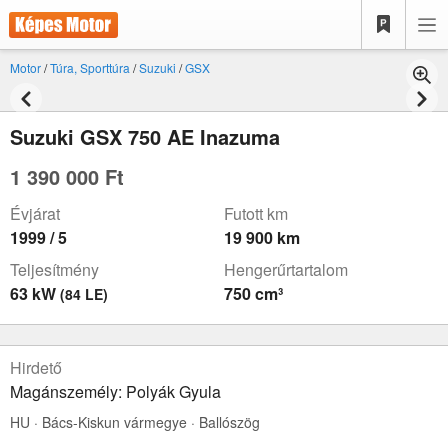
Motor
/
Túra, Sporttúra
/
Suzuki
/
GSX
Suzuki GSX 750 AE Inazuma
1 390 000 Ft
Évjárat
Futott km
1999 / 5
19 900 km
Teljesítmény
Hengerűrtartalom
63 kW
750 cm³
(84 LE)
Hirdető
Magánszemély: Polyák Gyula
HU · Bács-Kiskun vármegye · Ballószög