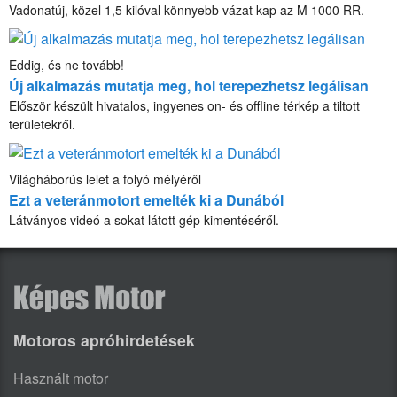
Vadonatúj, közel 1,5 kilóval könnyebb vázat kap az M 1000 RR.
Eddig, és ne tovább!
Új alkalmazás mutatja meg, hol terepezhetsz legálisan
Először készült hivatalos, ingyenes on- és offline térkép a tiltott
területekről.
Világháborús lelet a folyó mélyéről
Ezt a veteránmotort emelték ki a Dunából
Látványos videó a sokat látott gép kimentéséről.
Motoros apróhirdetések
Használt motor