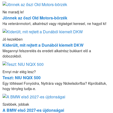
Ne maradj le!
Jönnek az őszi Old Motors-börzék
Ha veteránmotort, alkatrészt vagy régiséget keresel, ne hagyd ki!
Jó kezekben
Kiderült, mit rejtett a Dunából kiemelt DKW
Megannyi felszerelés és eredeti alkatrész bukkant elő a
dobozokból.
Ennyi már elég lesz?
Teszt: NIU NQiX 500
Egy töltéssel Fonyódra, Nyitrára vagy Nickelsdorfba? Kipróbáltuk,
hogy tényleg tudja-e.
Szebbek, jobbak
A BMW első 2027-es újdonságai