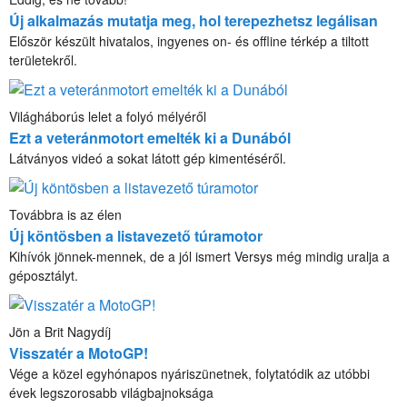
Új alkalmazás mutatja meg, hol terepezhetsz legálisan
Először készült hivatalos, ingyenes on- és offline térkép a tiltott
területekről.
Világháborús lelet a folyó mélyéről
Ezt a veteránmotort emelték ki a Dunából
Látványos videó a sokat látott gép kimentéséről.
Továbbra is az élen
Új köntösben a listavezető túramotor
Kihívók jönnek-mennek, de a jól ismert Versys még mindig uralja a
géposztályt.
Jön a Brit Nagydíj
Visszatér a MotoGP!
Vége a közel egyhónapos nyáriszünetnek, folytatódik az utóbbi
évek legszorosabb világbajnoksága