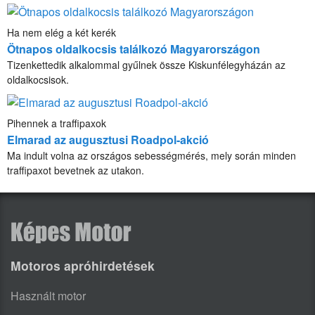
Ha nem elég a két kerék
Ötnapos oldalkocsis találkozó Magyarországon
Tizenkettedik alkalommal gyűlnek össze Kiskunfélegyházán az
oldalkocsisok.
Pihennek a traffipaxok
Elmarad az augusztusi Roadpol-akció
Ma indult volna az országos sebességmérés, mely során minden
traffipaxot bevetnek az utakon.
Motoros apróhirdetések
Használt motor