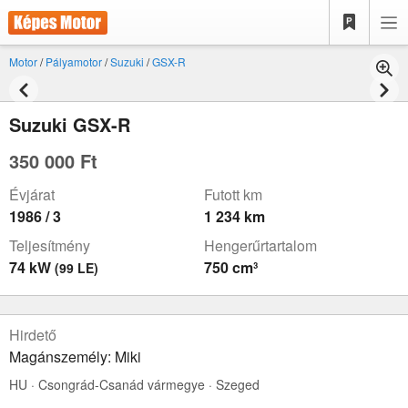
Motor
/
Pályamotor
/
Suzuki
/
GSX-R
Suzuki GSX-R
350 000 Ft
Évjárat
Futott km
1986 / 3
1 234 km
Teljesítmény
Hengerűrtartalom
74 kW
750 cm³
(99 LE)
Hirdető
Magánszemély: Miki
HU · Csongrád-Csanád vármegye · Szeged