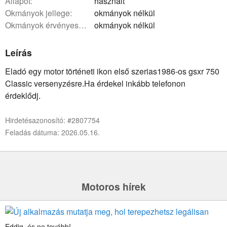
állapot:
használt
okmányok jellege:
okmányok nélkül
okmányok érvényessége:
okmányok nélkül
Leírás
Eladó egy motor történeti ikon első szerias1986-os gsxr 750
Classic versenyzésre.Ha érdekel inkább telefonon
érdeklődj.
Hirdetésazonosító: #2807754
Feladás dátuma: 2026.05.16.
Motoros hírek
Eddig, és ne tovább!