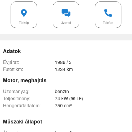
Térkép
Üzenet
Telefon
Adatok
évjárat:
1986 / 3
futott km:
1234 km
Motor, meghajtás
üzemanyag:
benzin
teljesítmény:
74 kW
(99 LE)
hengerűrtartalom:
750 cm³
Műszaki állapot