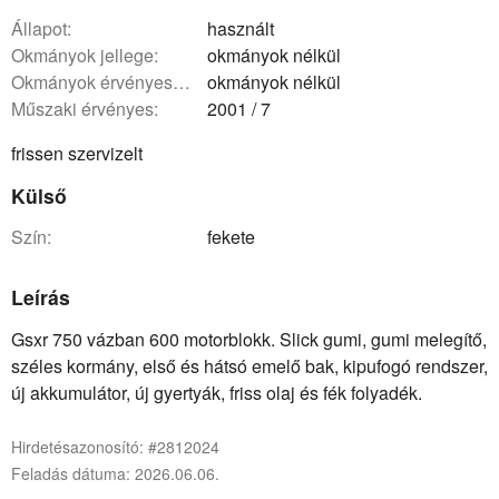
állapot:
használt
okmányok jellege:
okmányok nélkül
okmányok érvényessége:
okmányok nélkül
műszaki érvényes:
2001 / 7
frissen szervizelt
Külső
szín:
fekete
Leírás
Gsxr 750 vázban 600 motorblokk. Slick gumi, gumi melegítő,
széles kormány, első és hátsó emelő bak, kipufogó rendszer,
új akkumulátor, új gyertyák, friss olaj és fék folyadék.
Hirdetésazonosító: #2812024
Feladás dátuma: 2026.06.06.