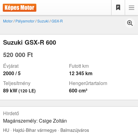
Motor
/
Pályamotor
/
Suzuki
/
GSX-R
Suzuki GSX-R 600
520 000 Ft
Évjárat
Futott km
2000 / 5
12 345 km
Teljesítmény
Hengerűrtartalom
89 kW
600 cm³
(120 LE)
Hirdető
Magánszemély: Csige Zoltán
HU · Hajdú-Bihar vármegye · Balmazújváros