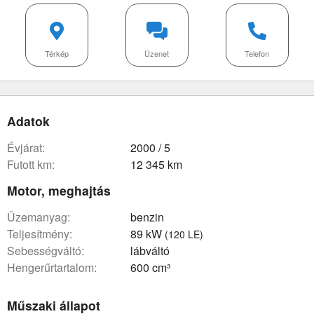
Térkép
Üzenet
Telefon
Adatok
évjárat:
2000 / 5
futott km:
12 345 km
Motor, meghajtás
üzemanyag:
benzin
teljesítmény:
89 kW
(120 LE)
sebességváltó:
lábváltó
hengerűrtartalom:
600 cm³
Műszaki állapot