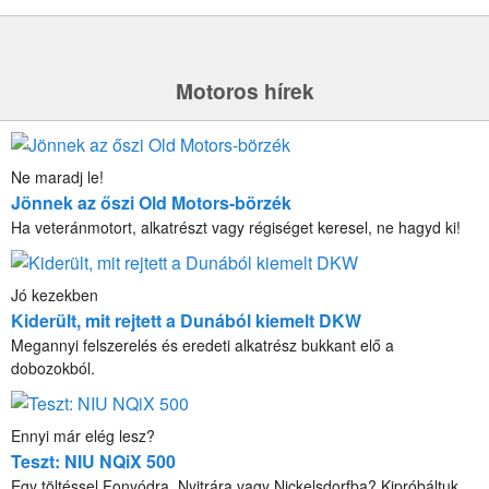
Motoros hírek
Ne maradj le!
Jönnek az őszi Old Motors-börzék
Ha veteránmotort, alkatrészt vagy régiséget keresel, ne hagyd ki!
Jó kezekben
Kiderült, mit rejtett a Dunából kiemelt DKW
Megannyi felszerelés és eredeti alkatrész bukkant elő a
dobozokból.
Ennyi már elég lesz?
Teszt: NIU NQiX 500
Egy töltéssel Fonyódra, Nyitrára vagy Nickelsdorfba? Kipróbáltuk,