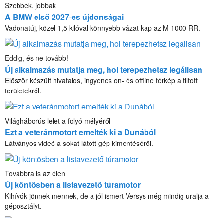
Szebbek, jobbak
A BMW első 2027-es újdonságai
Vadonatúj, közel 1,5 kilóval könnyebb vázat kap az M 1000 RR.
Eddig, és ne tovább!
Új alkalmazás mutatja meg, hol terepezhetsz legálisan
Először készült hivatalos, ingyenes on- és offline térkép a tiltott
területekről.
Világháborús lelet a folyó mélyéről
Ezt a veteránmotort emelték ki a Dunából
Látványos videó a sokat látott gép kimentéséről.
Továbbra is az élen
Új köntösben a listavezető túramotor
Kihívók jönnek-mennek, de a jól ismert Versys még mindig uralja a
géposztályt.