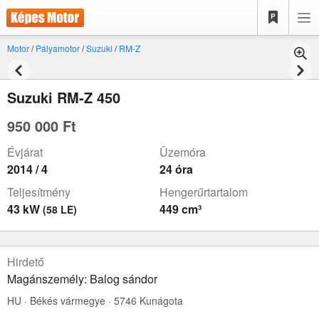
Motor
/
Pályamotor
/
Suzuki
/
RM-Z
Suzuki RM-Z 450
950 000 Ft
Évjárat
Üzemóra
2014 / 4
24 óra
Teljesítmény
Hengerűrtartalom
43 kW
449 cm³
(58 LE)
Hirdető
Magánszemély: Balog sándor
HU · Békés vármegye · 5746 Kunágota