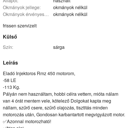
állapot:
használt
okmányok jellege:
okmányok nélkül
okmányok érvényessége:
okmányok nélkül
frissen szervizelt
Külső
szín:
sárga
Leírás
Eladó Injektoros Rmz 450 motorom,
-58 LE
-113 Kg.
Pályán nem használtam, hobbi célra vettem, mióta nálam
van 4 órát mentem vele, kötelező Dolgokat kapta meg
nállam, szűrő csere, szűrő olajozás, tisztitás minden
motorozás után, Gondosan karbantartott megvigyázott motor.
✅Azonnal motorozható!