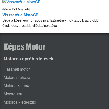
Jön a Brit Nagydíj
Visszatér a MotoGP!
Vége a közel egyhónapos nyáriszünetnek, folytatódik az utóbbi
évek legszorosabb világbajnoksága
Motoros apróhirdetések
Használt motor
Motoros ruházat
Motor alkatrész
Motorgumi
Motoros kiegészítő