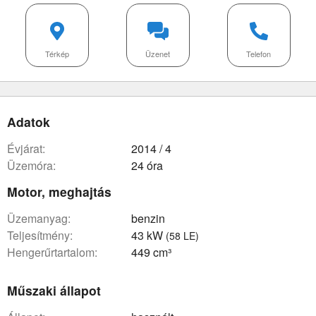
Térkép
Üzenet
Telefon
Adatok
évjárat:
2014 / 4
üzemóra:
24 óra
Motor, meghajtás
üzemanyag:
benzin
teljesítmény:
43 kW
(58 LE)
hengerűrtartalom:
449 cm³
Műszaki állapot