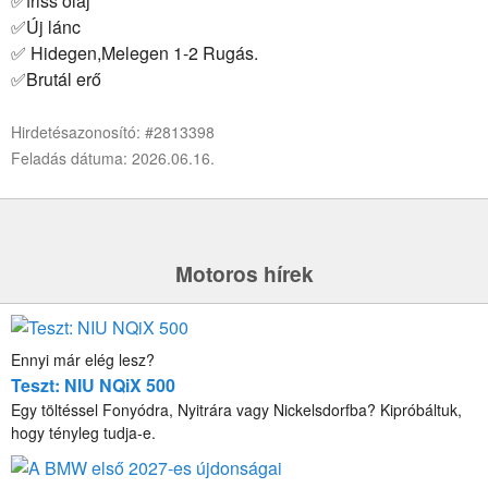
✅friss olaj
✅Új lánc
✅ Hidegen,Melegen 1-2 Rugás.
✅Brutál erő
Hirdetésazonosító: #2813398
Feladás dátuma: 2026.06.16.
Motoros hírek
Ennyi már elég lesz?
Teszt: NIU NQiX 500
Egy töltéssel Fonyódra, Nyitrára vagy Nickelsdorfba? Kipróbáltuk,
hogy tényleg tudja-e.