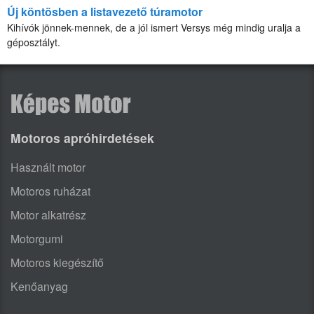
Új köntösben a listavezető túramotor
Kihívók jönnek-mennek, de a jól ismert Versys még mindig uralja a
géposztályt.
Motoros apróhirdetések
Használt motor
Motoros ruházat
Motor alkatrész
Motorgumi
Motoros kiegészítő
Kenőanyag