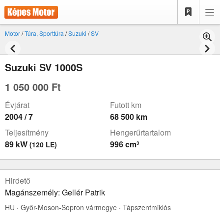
Motor
/
Túra, Sporttúra
/
Suzuki
/
SV
Suzuki SV 1000S
1 050 000 Ft
Évjárat
Futott km
2004 / 7
68 500 km
Teljesítmény
Hengerűrtartalom
89 kW
996 cm³
(120 LE)
Hirdető
Magánszemély: Gellér Patrik
HU · Győr-Moson-Sopron vármegye · Tápszentmiklós