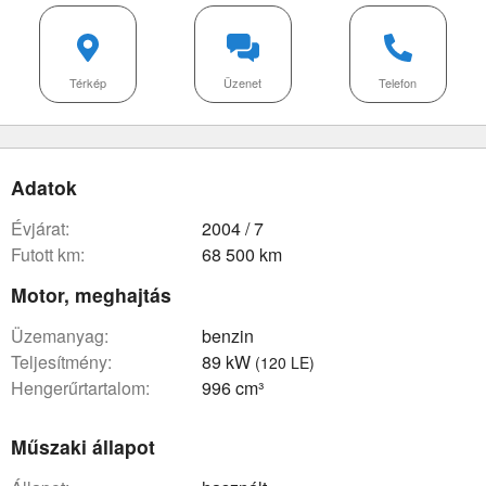
Térkép
Üzenet
Telefon
Adatok
évjárat:
2004 / 7
futott km:
68 500 km
Motor, meghajtás
üzemanyag:
benzin
teljesítmény:
89 kW
(120 LE)
hengerűrtartalom:
996 cm³
Műszaki állapot