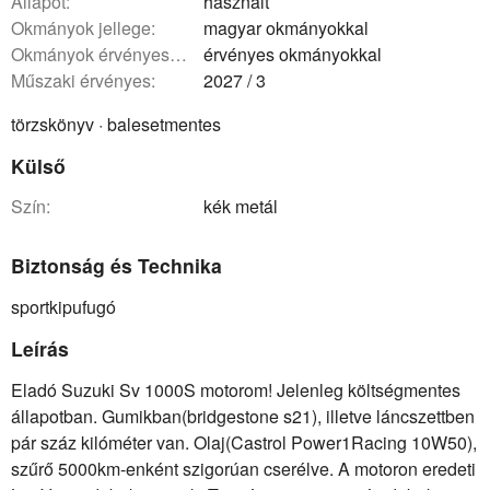
állapot:
használt
okmányok jellege:
magyar okmányokkal
okmányok érvényessége:
érvényes okmányokkal
műszaki érvényes:
2027 / 3
törzskönyv · balesetmentes
Külső
szín:
kék metál
Biztonság és Technika
sportkipufugó
Leírás
Eladó Suzuki Sv 1000S motorom! Jelenleg költségmentes
állapotban. Gumikban(bridgestone s21), illetve láncszettben
pár száz kilóméter van. Olaj(Castrol Power1Racing 10W50),
szűrő 5000km-enként szigorúan cserélve. A motoron eredeti