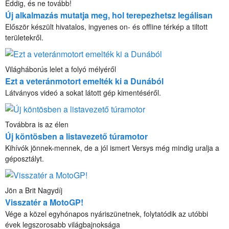
Eddig, és ne tovább!
Új alkalmazás mutatja meg, hol terepezhetsz legálisan
Először készült hivatalos, ingyenes on- és offline térkép a tiltott
területekről.
Világháborús lelet a folyó mélyéről
Ezt a veteránmotort emelték ki a Dunából
Látványos videó a sokat látott gép kimentéséről.
Továbbra is az élen
Új köntösben a listavezető túramotor
Kihívók jönnek-mennek, de a jól ismert Versys még mindig uralja a
géposztályt.
Jön a Brit Nagydíj
Visszatér a MotoGP!
Vége a közel egyhónapos nyáriszünetnek, folytatódik az utóbbi
évek legszorosabb világbajnoksága