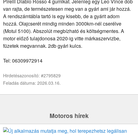
Pirelli Diablo Rosso 4 gumikat. Jelenleg egy Leo Vince dob
van rajta, de természetesen meg van a gyári ami jár hozzá.
A rendszámtábla tartó is egy kisebb, de a gyárit adom
hozzá. Olajcserét mindig minden 3000km-nél cserélve
(Motul 5100). Abszolút megbízható és költségmentes. A
motor előző tulajdonosa 2020-ig vitte márkaszervizbe,
füzetek megvannak. 2db gyári kulcs.
Tel: 06309972914
Hirdetésazonosító: #2795829
Feladás dátuma: 2026.03.16.
Motoros hírek