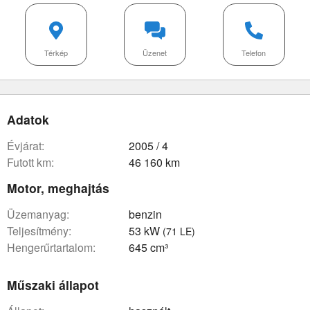
Térkép
Üzenet
Telefon
Adatok
évjárat:
2005 / 4
futott km:
46 160 km
Motor, meghajtás
üzemanyag:
benzin
teljesítmény:
53 kW
(71 LE)
hengerűrtartalom:
645 cm³
Műszaki állapot