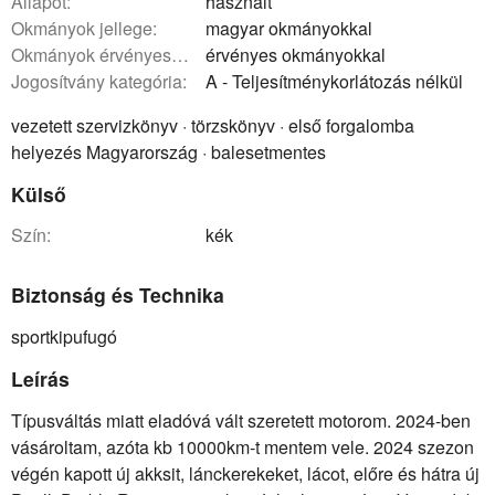
állapot:
használt
okmányok jellege:
magyar okmányokkal
okmányok érvényessége:
érvényes okmányokkal
Jogosítvány kategória:
A - Teljesítménykorlátozás nélkül
vezetett szervizkönyv · törzskönyv · első forgalomba
helyezés Magyarország · balesetmentes
Külső
szín:
kék
Biztonság és Technika
sportkipufugó
Leírás
Típusváltás miatt eladóvá vált szeretett motorom. 2024-ben
vásároltam, azóta kb 10000km-t mentem vele. 2024 szezon
végén kapott új akksit, lánckerekeket, lácot, előre és hátra új