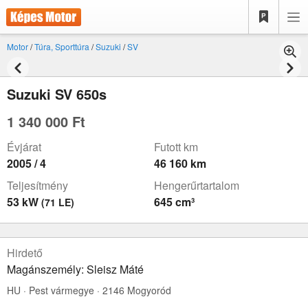
Motor
/
Túra, Sporttúra
/
Suzuki
/
SV
Suzuki SV 650s
1 340 000 Ft
Évjárat
Futott km
2005 / 4
46 160 km
Teljesítmény
Hengerűrtartalom
53 kW
645 cm³
(71 LE)
Hirdető
Magánszemély: Sleisz Máté
HU · Pest vármegye · 2146 Mogyoród