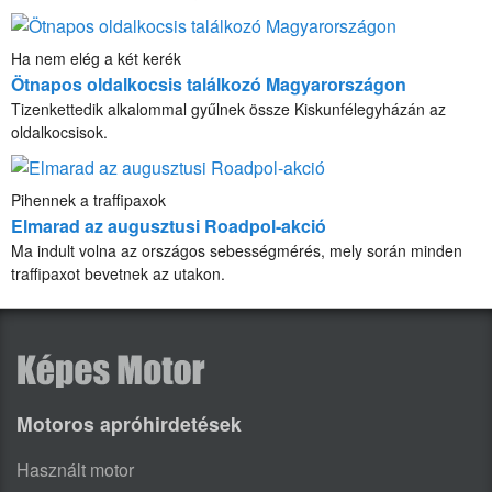
Ha nem elég a két kerék
Ötnapos oldalkocsis találkozó Magyarországon
Tizenkettedik alkalommal gyűlnek össze Kiskunfélegyházán az
oldalkocsisok.
Pihennek a traffipaxok
Elmarad az augusztusi Roadpol-akció
Ma indult volna az országos sebességmérés, mely során minden
traffipaxot bevetnek az utakon.
Motoros apróhirdetések
Használt motor