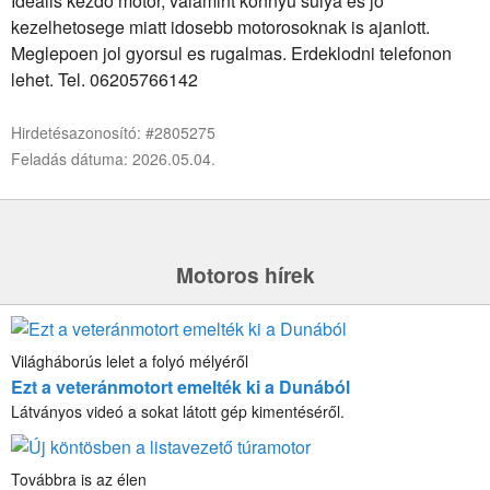
Idealis kezdo motor, valamint konnyu sulya es jo
kezelhetosege miatt idosebb motorosoknak is ajanlott.
Meglepoen jol gyorsul es rugalmas. Erdeklodni telefonon
lehet. Tel. 06205766142
Hirdetésazonosító: #2805275
Feladás dátuma: 2026.05.04.
Motoros hírek
Világháborús lelet a folyó mélyéről
Ezt a veteránmotort emelték ki a Dunából
Látványos videó a sokat látott gép kimentéséről.
Továbbra is az élen