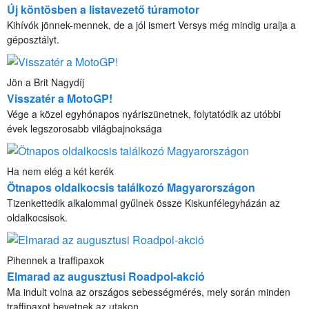
Új köntösben a listavezető túramotor
Kihívók jönnek-mennek, de a jól ismert Versys még mindig uralja a
géposztályt.
Jön a Brit Nagydíj
Visszatér a MotoGP!
Vége a közel egyhónapos nyáriszünetnek, folytatódik az utóbbi
évek legszorosabb világbajnoksága
Ha nem elég a két kerék
Ötnapos oldalkocsis találkozó Magyarországon
Tizenkettedik alkalommal gyűlnek össze Kiskunfélegyházán az
oldalkocsisok.
Pihennek a traffipaxok
Elmarad az augusztusi Roadpol-akció
Ma indult volna az országos sebességmérés, mely során minden
traffipaxot bevetnek az utakon.