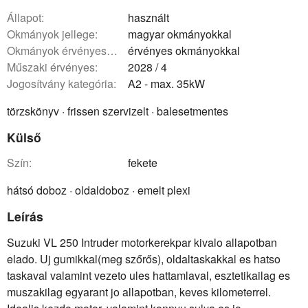
állapot:
használt
okmányok jellege:
magyar okmányokkal
okmányok érvényessége:
érvényes okmányokkal
műszaki érvényes:
2028 / 4
Jogosítvány kategória:
A2 - max. 35kW
törzskönyv · frissen szervizelt · balesetmentes
Külső
szín:
fekete
hátsó doboz · oldaldoboz · emelt plexi
Leírás
Suzuki VL 250 Intruder motorkerekpar kivalo allapotban
elado. Uj gumikkal(meg szőrős), oldaltaskakkal es hatso
taskaval valamint vezeto ules hattamlaval, esztetikailag es
muszakilag egyarant jo allapotban, keves kilometerrel.