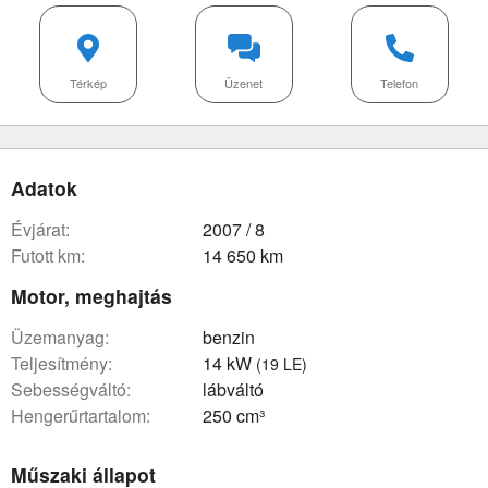
Térkép
Üzenet
Telefon
Adatok
évjárat:
2007 / 8
futott km:
14 650 km
Motor, meghajtás
üzemanyag:
benzin
teljesítmény:
14 kW
(19 LE)
sebességváltó:
lábváltó
hengerűrtartalom:
250 cm³
Műszaki állapot