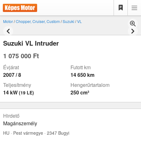
Motor
/
Chopper, Cruiser, Custom
/
Suzuki
/
VL
Suzuki VL Intruder
1 075 000 Ft
Évjárat
Futott km
2007 / 8
14 650 km
Teljesítmény
Hengerűrtartalom
14 kW
250 cm³
(19 LE)
Hirdető
Magánszemély
HU · Pest vármegye · 2347 Bugyi