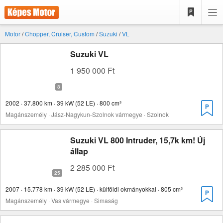
Motor
/
Chopper, Cruiser, Custom
/
Suzuki
/
VL
Suzuki VL
1 950 000 Ft
2002 · 37.800 km · 39 kW (52 LE) · 800 cm³
Magánszemély · Jász-Nagykun-Szolnok vármegye · Szolnok
Suzuki VL 800 Intruder, 15,7k km! Új
állap
2 285 000 Ft
2007 · 15.778 km · 39 kW (52 LE) · külföldi okmányokkal · 805 cm³
Magánszemély · Vas vármegye · Simaság