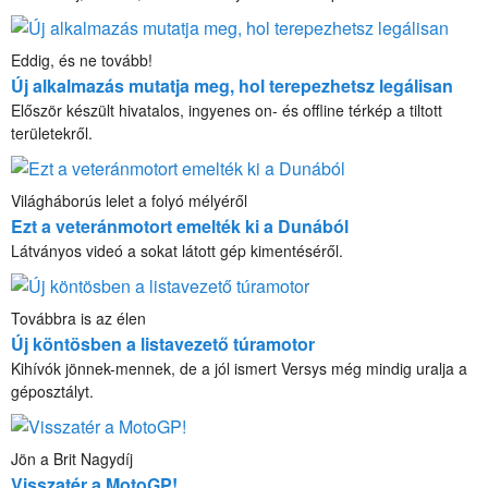
Eddig, és ne tovább!
Új alkalmazás mutatja meg, hol terepezhetsz legálisan
Először készült hivatalos, ingyenes on- és offline térkép a tiltott
területekről.
Világháborús lelet a folyó mélyéről
Ezt a veteránmotort emelték ki a Dunából
Látványos videó a sokat látott gép kimentéséről.
Továbbra is az élen
Új köntösben a listavezető túramotor
Kihívók jönnek-mennek, de a jól ismert Versys még mindig uralja a
géposztályt.
Jön a Brit Nagydíj
Visszatér a MotoGP!