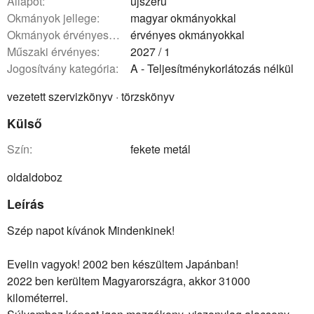
állapot:
újszerű
okmányok jellege:
magyar okmányokkal
okmányok érvényessége:
érvényes okmányokkal
műszaki érvényes:
2027 / 1
Jogosítvány kategória:
A - Teljesítménykorlátozás nélkül
vezetett szervizkönyv · törzskönyv
Külső
szín:
fekete metál
oldaldoboz
Leírás
Szép napot kívánok Mindenkinek!
Evelin vagyok! 2002 ben készültem Japánban!
2022 ben kerültem Magyarországra, akkor 31000
kilométerrel.