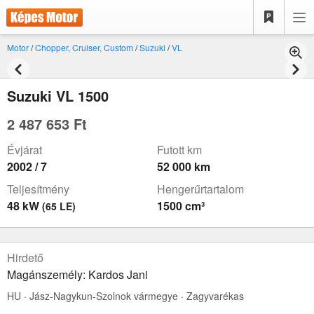
Motor
/
Chopper, Cruiser, Custom
/
Suzuki
/
VL
Suzuki VL 1500
2 487 653 Ft
Évjárat
Futott km
2002 / 7
52 000 km
Teljesítmény
Hengerűrtartalom
48 kW
1500 cm³
(65 LE)
Hirdető
Magánszemély: Kardos Jani
HU · Jász-Nagykun-Szolnok vármegye · Zagyvarékas