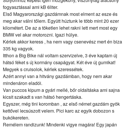
Súlyomhoz képest igen mozgékony, viszonylag alacsony
fogyasztással ami kB 6liter.
Első Magyarországi gazdámnak most elment az esze és
meg akar válni tőlem. Együtt húztunk le több mint 20 ezer
kilométert. De az a töketlen lehet rakni lett mert most egy
BMW vel akar motorozni. Igazi hülye.
Kérlek akkor keress , ha nem vagy csenevész mert én biza
335 kg vagyok.
Itthon a Big Bike nál voltam szervizelve, 3 éve kaptam új
hátsó féket s új kormány csapágyat. Két éve új gumikat!
Megyek s cruisolok, kérlek szeressétek.
Azért annyi van a hitvány gazdámban, hogy nem akar
mindenáron eladói.
Van puccos kipum a gyári mellé, bőr oldaltáska ami sajna
kicsit szakadt s van hátsó hengertáska.
Egyszer, még tini koromban , az első német gazdám gyök
kettővel lecsúszott velem. Pici karc az egyik dobozon s
bukókereten.
Remélem randizunk! Mindenki vigye magára! Egy japán