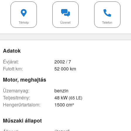
Térkép
Üzenet
Telefon
Adatok
évjárat:
2002 / 7
futott km:
52 000 km
Motor, meghajtás
üzemanyag:
benzin
teljesítmény:
48 kW
(65 LE)
hengerűrtartalom:
1500 cm³
Műszaki állapot