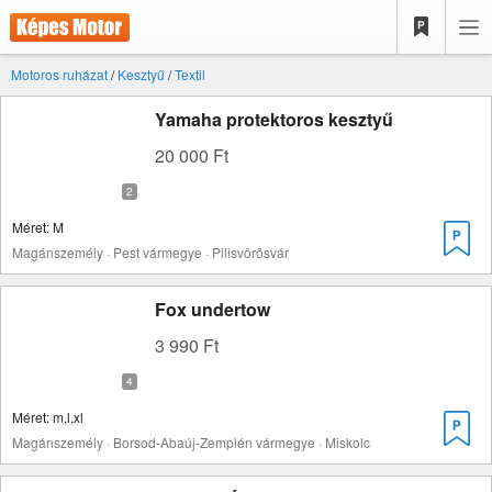
Motoros ruházat
/
Kesztyű
/
Textil
Yamaha protektoros kesztyű
20 000 Ft
Méret: M
Magánszemély · Pest vármegye · Pilisvörösvár
Fox undertow
3 990 Ft
Méret: m,l,xl
Magánszemély · Borsod-Abaúj-Zemplén vármegye · Miskolc