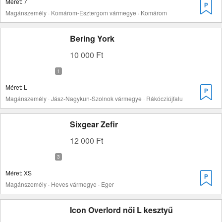
Méret: 7
Magánszemély · Komárom-Esztergom vármegye · Komárom
Bering York
10 000 Ft
Méret: L
Magánszemély · Jász-Nagykun-Szolnok vármegye · Rákócziújfalu
Sixgear Zefir
12 000 Ft
Méret: XS
Magánszemély · Heves vármegye · Eger
Icon Overlord női L kesztyű