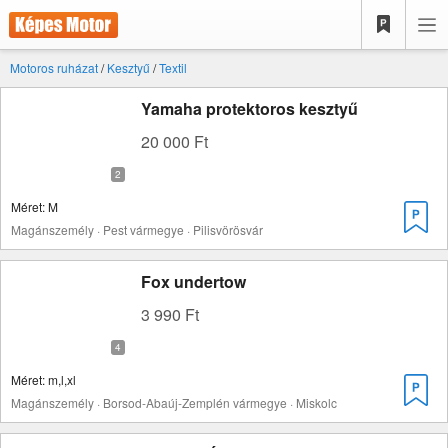
Motoros ruházat
/
Kesztyű
/
Textil
Yamaha protektoros kesztyű
20 000 Ft
Méret: M
Magánszemély · Pest vármegye · Pilisvörösvár
Fox undertow
3 990 Ft
Méret: m,l,xl
Magánszemély · Borsod-Abaúj-Zemplén vármegye · Miskolc