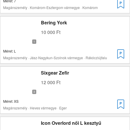
Méret: 7
Magánszemély · Komárom-Esztergom vármegye · Komárom
Bering York
10 000 Ft
Méret: L
Magánszemély · Jász-Nagykun-Szolnok vármegye · Rákócziújfalu
Sixgear Zefir
12 000 Ft
Méret: XS
Magánszemély · Heves vármegye · Eger
Icon Overlord női L kesztyű