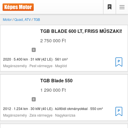
Motor
/
Quad, ATV
/
TGB
TGB BLADE 600 LT, FRISS MŰSZAKI!
2 750 000 Ft
2020 · 5.400 km · 31 kW (42 LE) · 561 cm³
Magánszemély · Pest vármegye · Maglód
TGB Blade 550
1 290 000 Ft
2012 · 1.234 km · 30 kW (40 LE) · külföldi okmányokkal · 550 cm³
Magánszemély · Zala vármegye · Nagykanizsa