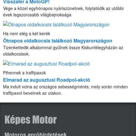
Visszatér a MotoGP!
Vége a közel egyhónapos nyáriszünetnek, folytatódik az utóbbi
évek legszorosabb világbajnoksága
Ha nem elég a két kerék
Ötnapos oldalkocsis találkozó Magyarországon
Tizenkettedik alkalommal gyűlnek össze Kiskunfélegyházán az
oldalkocsisok.
Pihennek a traffipaxok
Elmarad az augusztusi Roadpol-akció
Ma indult volna az országos sebességmérés, mely során minden
traffipaxot bevetnek az utakon.
Motoros apróhirdetések