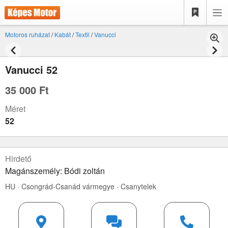
Motoros ruházat
/
Kabát
/
Textil
/
Vanucci
Vanucci 52
35 000 Ft
Méret
52
Hirdető
Magánszemély: Bódi zoltán
HU · Csongrád-Csanád vármegye · Csanytelek