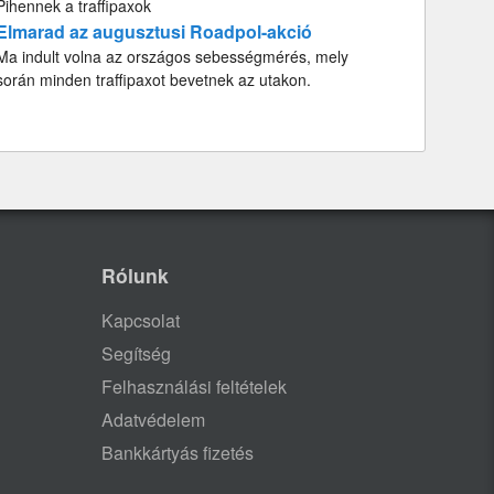
Pihennek a traffipaxok
Elmarad az augusztusi Roadpol-akció
Ma indult volna az országos sebességmérés, mely
során minden traffipaxot bevetnek az utakon.
Rólunk
Kapcsolat
Segítség
Felhasználási feltételek
Adatvédelem
Bankkártyás fizetés