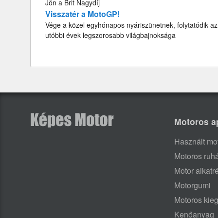
Jön a Brit Nagydíj
Visszatér a MotoGP!
Vége a közel egyhónapos nyáriszünetnek, folytatódik az
utóbbi évek legszorosabb világbajnoksága
Motoros a
Használt mo
Motoros ruh
Motor alkatr
Motorgumi
Motoros kieg
Kenőanyag