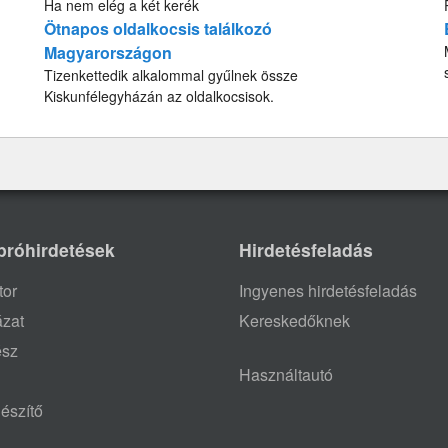
Ha nem elég a két kerék
Ötnapos oldalkocsis találkozó
Magyarországon
Tizenkettedik alkalommal gyűlnek össze
Kiskunfélegyházán az oldalkocsisok.
próhirdetések
Hirdetésfeladás
tor
Ingyenes hirdetésfeladás
ázat
Kereskedőknek
ész
Használtautó
észítő