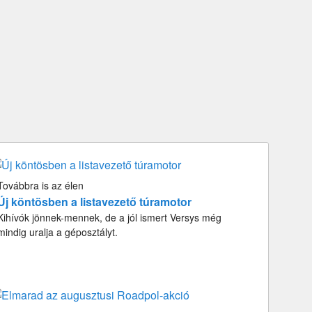
Továbbra is az élen
Új köntösben a listavezető túramotor
Kihívók jönnek-mennek, de a jól ismert Versys még
mindig uralja a géposztályt.