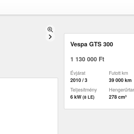
Vespa GTS 300
1 130 000 Ft
Évjárat
Futott km
2010 / 3
39 000 km
Teljesítmény
Hengerűrta
6 kW
278 cm³
(8 LE)