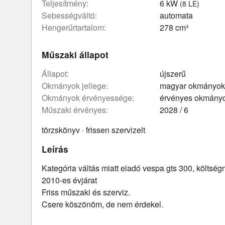
teljesítmény:
6 kW
(8 LE)
sebességváltó:
automata
hengerűrtartalom:
278 cm³
Műszaki állapot
állapot:
újszerű
okmányok jellege:
magyar okmányok
okmányok érvényessége:
érvényes okmány
műszaki érvényes:
2028 / 6
törzskönyv · frissen szervizelt
Leírás
Kategória váltás miatt eladó vespa gts 300, költsé
2010-es évjárat
Friss műszaki és szerviz.
Csere köszönöm, de nem érdekel.