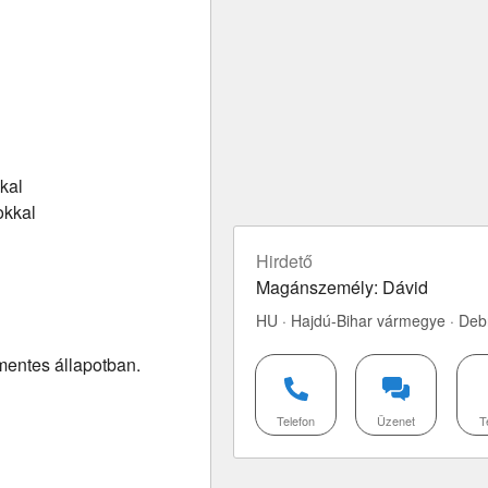
kal
okkal
Hirdető
Magánszemély: Dávid
HU · Hajdú-Bihar vármegye · De
gmentes állapotban.
Telefon
Üzenet
T