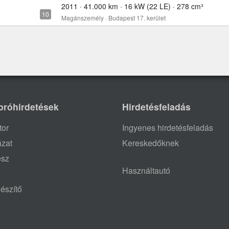
2011 · 41.000 km · 16 kW (22 LE) · 278 cm³
Magánszemély · Budapest 17. kerület
próhirdetések
Hirdetésfeladás
tor
Ingyenes hirdetésfeladás
ázat
Kereskedőknek
ész
Használtautó
észítő