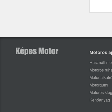
Motoros a
Használt mo
Motoros ruh
Motor alkatr
Motorgumi
Motoros kieg
Kenőanyag