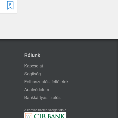
Rólunk
Kapcsolat
Segítség
Felhasználási feltételek
Adatvédelem
Bankkártyás fizetés
A kártyás fizetés szolgáltatója