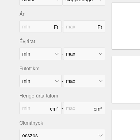
Ár
-
Évjárat
-
Futott km
-
Hengerűrtartalom
-
Okmányok