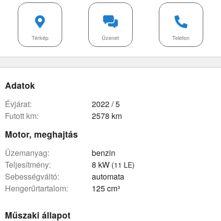
Térkép
Üzenet
Telefon
Adatok
évjárat:
2022 / 5
futott km:
2578 km
Motor, meghajtás
üzemanyag:
benzin
teljesítmény:
8 kW
(11 LE)
sebességváltó:
automata
hengerűrtartalom:
125 cm³
Műszaki állapot