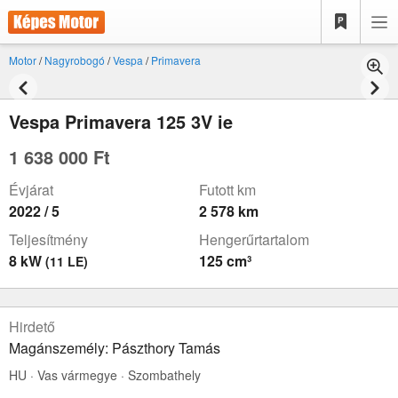
Motor
/
Nagyrobogó
/
Vespa
/
Primavera
Vespa Primavera 125 3V ie
1 638 000 Ft
Évjárat
Futott km
2022 / 5
2 578 km
Teljesítmény
Hengerűrtartalom
8 kW
125 cm³
(11 LE)
Hirdető
Magánszemély: Pászthory Tamás
HU · Vas vármegye · Szombathely