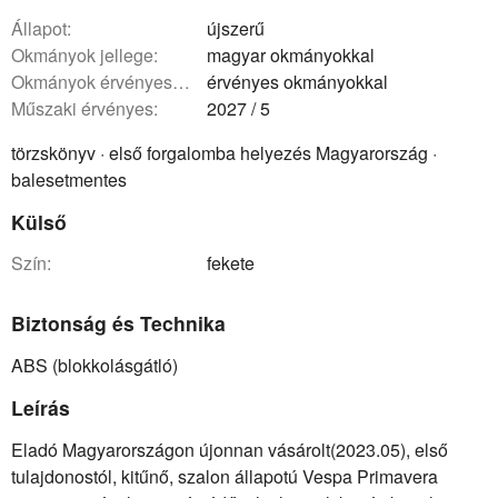
állapot:
újszerű
okmányok jellege:
magyar okmányokkal
okmányok érvényessége:
érvényes okmányokkal
műszaki érvényes:
2027 / 5
törzskönyv · első forgalomba helyezés Magyarország ·
balesetmentes
Külső
szín:
fekete
Biztonság és Technika
ABS (blokkolásgátló)
Leírás
Eladó Magyarországon újonnan vásárolt(2023.05), első
tulajdonostól, kitűnő, szalon állapotú Vespa Primavera