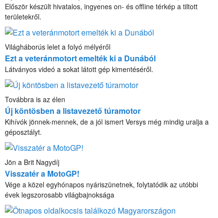
Először készült hivatalos, ingyenes on- és offline térkép a tiltott
területekről.
Világháborús lelet a folyó mélyéről
Ezt a veteránmotort emelték ki a Dunából
Látványos videó a sokat látott gép kimentéséről.
Továbbra is az élen
Új köntösben a listavezető túramotor
Kihívók jönnek-mennek, de a jól ismert Versys még mindig uralja a
géposztályt.
Jön a Brit Nagydíj
Visszatér a MotoGP!
Vége a közel egyhónapos nyáriszünetnek, folytatódik az utóbbi
évek legszorosabb világbajnoksága