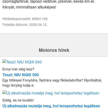
csomagtartóval, taposó védővel, plexivel, kevés km-el.
Irányár, minimálisan alkuképes!
Hirdetésazonosító: #2801128
Feladás dátuma: 2026.04.12.
Motoros hírek
Ennyi már elég lesz?
Teszt: NIU NQiX 500
Egy töltéssel Fonyódra, Nyitrára vagy Nickelsdorfba? Kipróbáltuk,
hogy tényleg tudja-e.
Eddig, és ne tovább!
Új alkalmazás mutatja meg, hol terepezhetsz legálisan