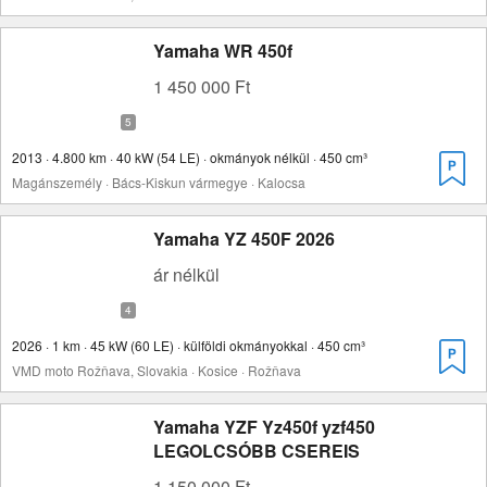
Yamaha WR 450f
1 450 000 Ft
2013 · 4.800 km · 40 kW (54 LE) · okmányok nélkül · 450 cm³
Magánszemély · Bács-Kiskun vármegye · Kalocsa
Yamaha YZ 450F 2026
ár nélkül
2026 · 1 km · 45 kW (60 LE) · külföldi okmányokkal · 450 cm³
VMD moto Rožňava, Slovakia · Kosice · Rožňava
Yamaha YZF Yz450f yzf450
LEGOLCSÓBB CSEREIS
1 150 000 Ft