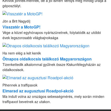
Kihívók jönnek-mennek, de a jól ismert Versys még mindig uralja a
géposztályt.
Jön a Brit Nagydíj
Visszatér a MotoGP!
Vége a közel egyhónapos nyáriszünetnek, folytatódik az utóbbi
évek legszorosabb világbajnoksága
Ha nem elég a két kerék
Ötnapos oldalkocsis találkozó Magyarországon
Tizenkettedik alkalommal gyűlnek össze Kiskunfélegyházán az
oldalkocsisok.
Pihennek a traffipaxok
Elmarad az augusztusi Roadpol-akció
Ma indult volna az országos sebességmérés, mely során minden
traffipaxot bevetnek az utakon.