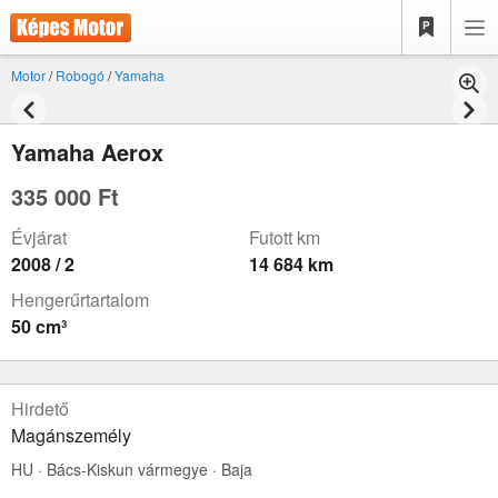
Motor
/
Robogó
/
Yamaha
Yamaha Aerox
335 000 Ft
Évjárat
Futott km
2008 / 2
14 684 km
Hengerűrtartalom
50 cm³
Hirdető
Magánszemély
HU · Bács-Kiskun vármegye · Baja