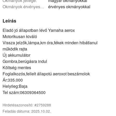
okmányok jellege:
magyar okmányokkal
okmányok érvényessége:
érvényes okmányokkal
Leírás
Eladó jó állapotban lévő Yamaha aerox
Motorikusan kiváló
Vissza jelzők,lámpa,km óra,fékek minden hibátlanul
működik rajta
Új akkumulátor
Gombra,berúgásra indul
Költség mentes
Foglalkozós,fellelt állapotú aeroxot beszámolok
Ár:335.000
Helyileg:Baja
Tel szám:06309364500
Hirdetésazonosító: #2759288
Feladás dátuma: 2025.10.02.