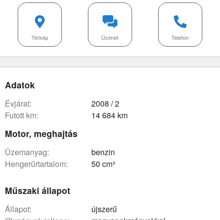
Térkép
Üzenet
Telefon
Adatok
évjárat:
2008 / 2
futott km:
14 684 km
Motor, meghajtás
üzemanyag:
benzin
hengerűrtartalom:
50 cm³
Műszaki állapot
állapot:
újszerű