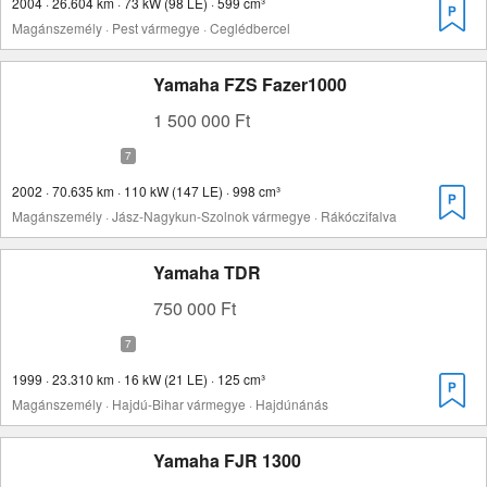
2004 · 26.604 km · 73 kW (98 LE) · 599 cm³
Magánszemély · Pest vármegye · Ceglédbercel
Yamaha FZS Fazer1000
1 500 000 Ft
2002 · 70.635 km · 110 kW (147 LE) · 998 cm³
Magánszemély · Jász-Nagykun-Szolnok vármegye · Rákóczifalva
Yamaha TDR
750 000 Ft
1999 · 23.310 km · 16 kW (21 LE) · 125 cm³
Magánszemély · Hajdú-Bihar vármegye · Hajdúnánás
Yamaha FJR 1300