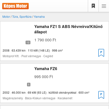
Motor
/
Túra, Sporttúra
/
Yamaha
Yamaha FZ1 S ABS Névreírva!Kitűnő
állapot
1 790 000 Ft
2008 · 63.439 km · 110 kW (148 LE) · 998 cm³
Motoprof Kft. · Pest vármegye · Cegléd
Yamaha FZ6
995 000 Ft
2002 · 46.000 km · 69 kW (93 LE) · külföldi okmányokkal · 600 cm³
Magánszemély · Bács-Kiskun vármegye · Kecskemét