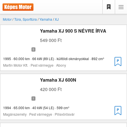
Motor
/
Túra, Sporttúra
/
Yamaha
/
XJ
Yamaha XJ 900 S NÉVRE ÍRVA
549 000 Ft
1995 · 60.000 km · 66 kW (89 LE) · külföldi okmányokkal · 892 cm³
Martin Motor Kft. · Pest vármegye · Abony
Yamaha XJ 600N
420 000 Ft
1994 · 65.000 km · 40 kW (54 LE) · 599 cm³
Magánszemély · Pest vármegye · Pilisvörösvár