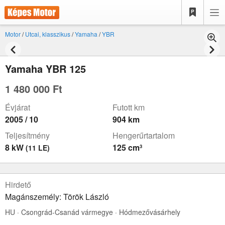
Motor
/
Utcai, klasszikus
/
Yamaha
/
YBR
Yamaha YBR 125
1 480 000 Ft
Évjárat
Futott km
2005 / 10
904 km
Teljesítmény
Hengerűrtartalom
8 kW
125 cm³
(11 LE)
Hirdető
Magánszemély: Török László
HU · Csongrád-Csanád vármegye · Hódmezővásárhely