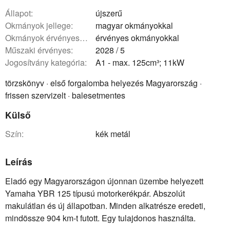
állapot:
újszerű
okmányok jellege:
magyar okmányokkal
okmányok érvényessége:
érvényes okmányokkal
műszaki érvényes:
2028 / 5
Jogosítvány kategória:
A1 - max. 125cm³; 11kW
törzskönyv · első forgalomba helyezés Magyarország ·
frissen szervizelt · balesetmentes
Külső
szín:
kék metál
Leírás
Eladó egy Magyarországon újonnan üzembe helyezett
Yamaha YBR 125 típusú motorkerékpár. Abszolút
makulátlan és új állapotban. Minden alkatrésze eredeti,
mindössze 904 km-t futott. Egy tulajdonos használta.