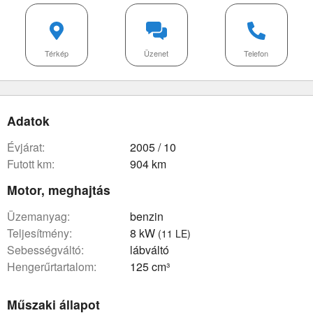
Térkép
Üzenet
Telefon
Adatok
évjárat:
2005 / 10
futott km:
904 km
Motor, meghajtás
üzemanyag:
benzin
teljesítmény:
8 kW
(11 LE)
sebességváltó:
lábváltó
hengerűrtartalom:
125 cm³
Műszaki állapot