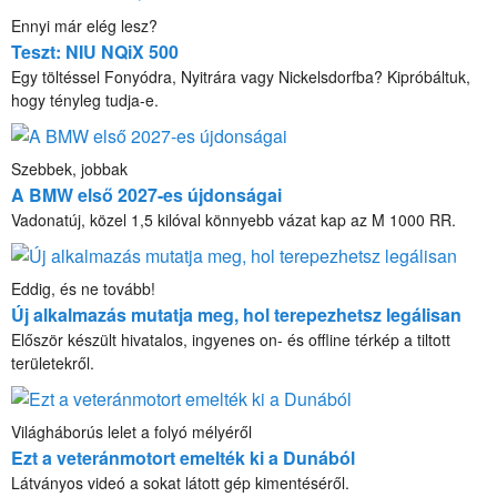
Ennyi már elég lesz?
Teszt: NIU NQiX 500
Egy töltéssel Fonyódra, Nyitrára vagy Nickelsdorfba? Kipróbáltuk,
hogy tényleg tudja-e.
Szebbek, jobbak
A BMW első 2027-es újdonságai
Vadonatúj, közel 1,5 kilóval könnyebb vázat kap az M 1000 RR.
Eddig, és ne tovább!
Új alkalmazás mutatja meg, hol terepezhetsz legálisan
Először készült hivatalos, ingyenes on- és offline térkép a tiltott
területekről.
Világháborús lelet a folyó mélyéről
Ezt a veteránmotort emelték ki a Dunából
Látványos videó a sokat látott gép kimentéséről.