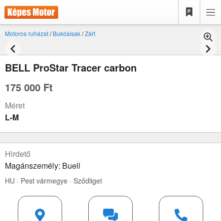
Motoros ruházat
/
Bukósisak
/
Zárt
BELL ProStar Tracer carbon
175 000 Ft
Méret
L-M
Hirdető
Magánszemély: Buell
HU · Pest vármegye · Sződliget