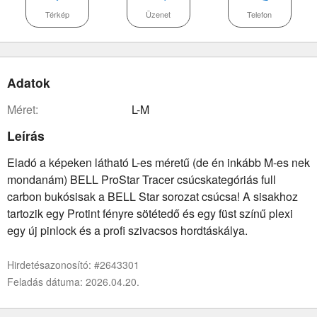
Térkép
Üzenet
Telefon
Adatok
méret:
L-M
Leírás
Eladó a képeken látható L-es méretű (de én inkább M-es nek
mondanám) BELL ProStar Tracer csúcskategóriás full
carbon bukósisak a BELL Star sorozat csúcsa! A sisakhoz
tartozik egy Protint fényre sötétedő és egy füst színű plexi
egy új pinlock és a profi szivacsos hordtáskálya.
Hirdetésazonosító: #2643301
Feladás dátuma: 2026.04.20.