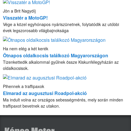
Jön a Brit Nagydíj
Visszatér a MotoGP!
Vége a közel egyhónapos nyáriszünetnek, folytatódik az utóbbi
évek legszorosabb világbajnoksága
Ha nem elég a két kerék
Ötnapos oldalkocsis találkozó Magyarországon
Tizenkettedik alkalommal gyűlnek össze Kiskunfélegyházán az
oldalkocsisok.
Pihennek a traffipaxok
Elmarad az augusztusi Roadpol-akció
Ma indult volna az országos sebességmérés, mely során minden
traffipaxot bevetnek az utakon.