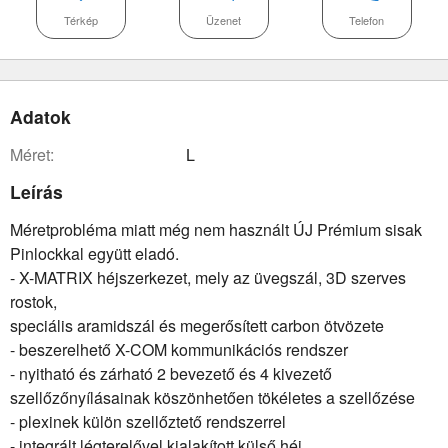
Térkép
Üzenet
Telefon
Adatok
méret:
L
Leírás
Méretprobléma miatt még nem használt ÚJ Prémium sisak
Pinlockkal együtt eladó.
- X-MATRIX héjszerkezet, mely az üvegszál, 3D szerves
rostok,
speciális aramidszál és megerősített carbon ötvözete
- beszerelhető X-COM kommunikációs rendszer
- nyitható és zárható 2 bevezető és 4 kivezető
szellőzőnyílásainak köszönhetően tökéletes a szellőzése
- plexinek külön szellőztető rendszerrel
- integrált légterelővel kialakított külső héj