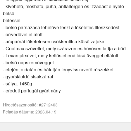
- kivehető, mosható, puha, antiallergén és izzadást elnyelő
belső
béléssel
- belső párnázása lehetővé teszi a tökéletes illeszkedést
- orrvédővel ellátott
- arcpárnái tökéletesen csökkentik a külső zajokat
- Coolmax szövettel, mely szárazon és hűvösen tartja a bőrt
- Lexan plexivel, mely kettős ellenállású üveggel ellátott
- belső napszemüveggel
- elején, oldalán és hátulján fényvisszaverő részekkel
- gyorskioldó sisakzárral
- súlya: 1450g
- eredeti portugál gyártmány
Hirdetésazonosító: #2712403
Feladás dátuma: 2026.04.19.