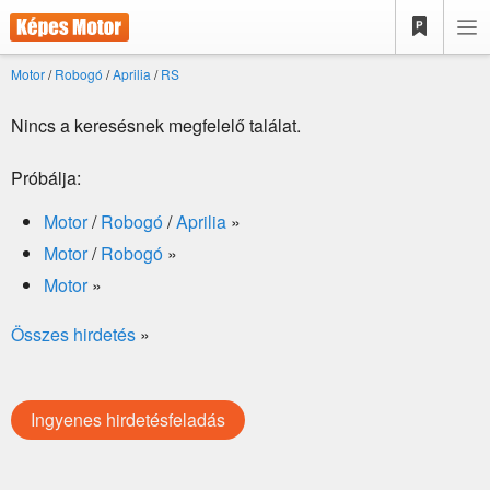
Motor
/
Robogó
/
Aprilia
/
RS
Nincs a keresésnek megfelelő találat.
Próbálja:
Motor
/
Robogó
/
Aprilia
»
Motor
/
Robogó
»
Motor
»
Összes hirdetés
»
Ingyenes hirdetésfeladás