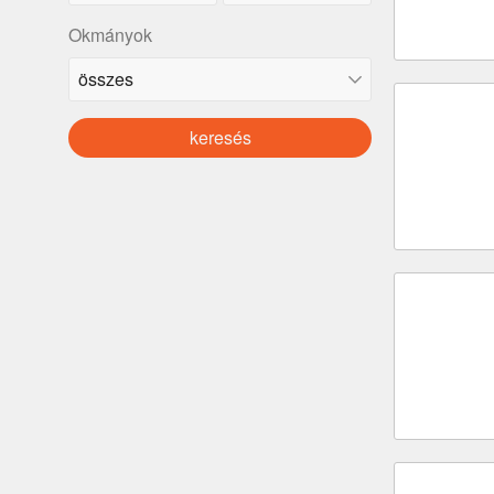
Okmányok
keresés