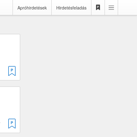
Apróhirdetések
Hirdetésfeladás
· 100 cm³