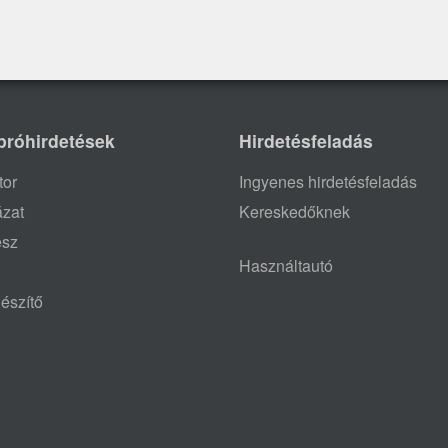
próhirdetések
Hirdetésfeladás
tor
Ingyenes hirdetésfeladás
ázat
Kereskedőknek
ész
Használtautó
észítő