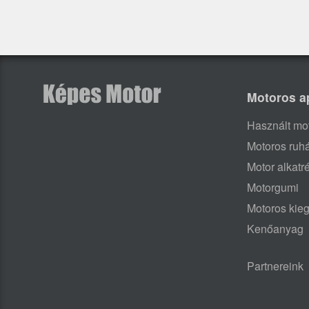
Motoros a
Használt mo
Motoros ruh
Motor alkatr
Motorgumi
Motoros kieg
Kenőanyag
Partnereink