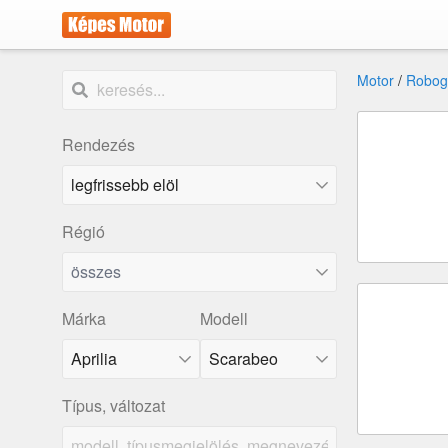
Motor
/
Robog
Rendezés
Régió
összes
Márka
Modell
Aprilia
Scarabeo
Típus, változat