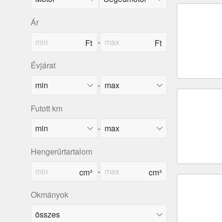
Ár
-
Évjárat
-
Futott km
-
Hengerűrtartalom
-
Okmányok