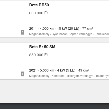
Beta RR50
600 000 Ft
2011 · 4.000 km · 15 kW (20 LE) · 77 cm³
Magánszemély · Győr-Moson-Sopron vármegye · Rábakecöl
Beta Rr 50 SM
850 000 Ft
2021 · 5.000 km · 4 kW (5 LE) · 49 cm³
Magánszemély · Komárom-Esztergom vármegye · Tatabány