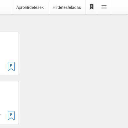
Apróhirdetések
Hirdetésfeladás
9 cm³
okkal · 49 cm³