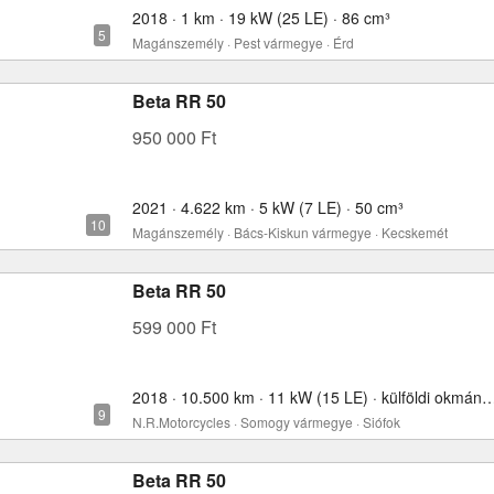
2018 · 1 km · 19 kW (25 LE) · 86 cm³
Magánszemély · Pest vármegye · Érd
Beta RR 50
950 000 Ft
2021 · 4.622 km · 5 kW (7 LE) · 50 cm³
Magánszemély · Bács-Kiskun vármegye · Kecskemét
Beta RR 50
599 000 Ft
2018 · 10.500 km · 11 kW (15 LE) · külföldi okmány
N.R.Motorcycles · Somogy vármegye · Siófok
Beta RR 50