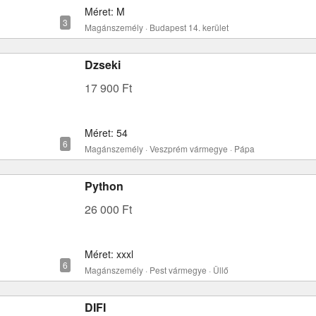
Méret: M
Magánszemély · Budapest 14. kerület
Dzseki
17 900 Ft
Méret: 54
Magánszemély · Veszprém vármegye · Pápa
Python
26 000 Ft
Méret: xxxl
Magánszemély · Pest vármegye · Üllő
DIFI