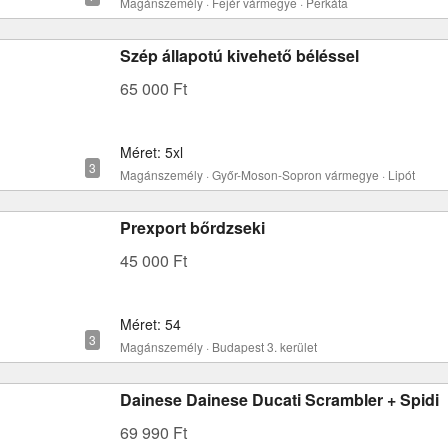
Magánszemély · Fejér vármegye · Perkáta
Szép állapotú kivehető béléssel
65 000 Ft
Méret: 5xl
Magánszemély · Győr-Moson-Sopron vármegye · Lipót
Prexport bőrdzseki
45 000 Ft
Méret: 54
Magánszemély · Budapest 3. kerület
Dainese Dainese Ducati Scrambler + Spidi
69 990 Ft