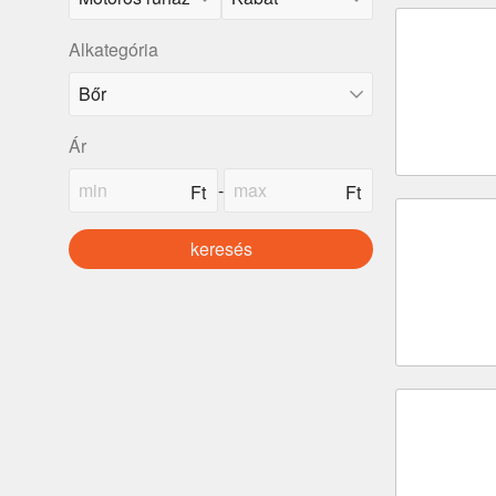
Alkategória
Ár
-
keresés