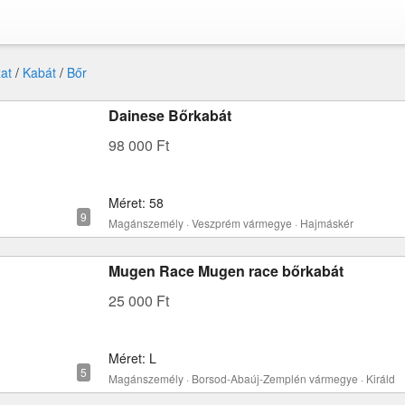
at
/
Kabát
/
Bőr
Dainese Bőrkabát
98 000 Ft
Méret: 58
Magánszemély · Veszprém vármegye · Hajmáskér
Mugen Race Mugen race bőrkabát
25 000 Ft
Méret: L
Magánszemély · Borsod-Abaúj-Zemplén vármegye · Királd