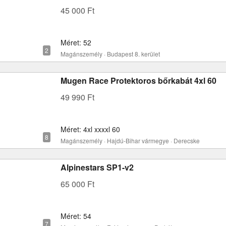
45 000 Ft
Méret: 52
Magánszemély · Budapest 8. kerület
Mugen Race Protektoros bőrkabát 4xl 60
49 990 Ft
Méret: 4xl xxxxl 60
Magánszemély · Hajdú-Bihar vármegye · Derecske
Alpinestars SP1-v2
65 000 Ft
Méret: 54