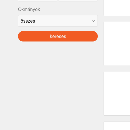
Okmányok
keresés