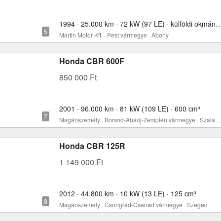
1994 · 25.000 km · 72 kW (97 LE) · külföldi okmányo
Martin Motor Kft. · Pest vármegye · Abony
Honda CBR 600F
850 000 Ft
2001 · 96.000 km · 81 kW (109 LE) · 600 cm³
Magánszemély · Borsod-Abaúj-Zemplén vármegye · Szalaszend
Honda CBR 125R
1 149 000 Ft
2012 · 44.800 km · 10 kW (13 LE) · 125 cm³
Magánszemély · Csongrád-Csanád vármegye · Szeged