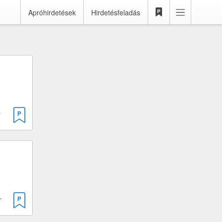
Apróhirdetések
Hirdetésfeladás
· 50 cm³
ok nélkül · 50 cm³