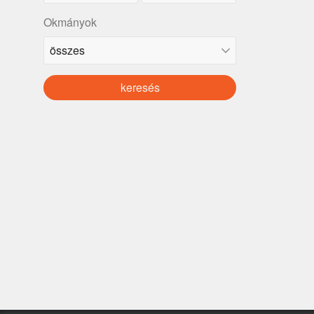
Okmányok
keresés