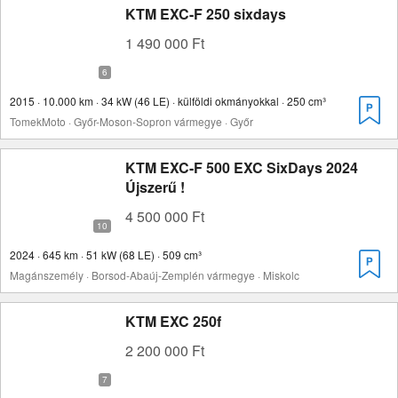
KTM EXC-F 250 sixdays
1 490 000 Ft
2015 · 10.000 km · 34 kW (46 LE) · külföldi okmányokkal · 250 cm³
TomekMoto · Győr-Moson-Sopron vármegye · Győr
KTM EXC-F 500 EXC SixDays 2024
Újszerű !
4 500 000 Ft
2024 · 645 km · 51 kW (68 LE) · 509 cm³
Magánszemély · Borsod-Abaúj-Zemplén vármegye · Miskolc
KTM EXC 250f
2 200 000 Ft