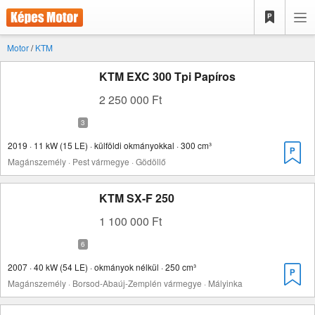
Motor
/
KTM
KTM EXC 300 Tpi Papíros
2 250 000 Ft
2019 · 11 kW (15 LE) · külföldi okmányokkal · 300 cm³
Magánszemély · Pest vármegye · Gödöllő
KTM SX-F 250
1 100 000 Ft
2007 · 40 kW (54 LE) · okmányok nélkül · 250 cm³
Magánszemély · Borsod-Abaúj-Zemplén vármegye · Mályinka