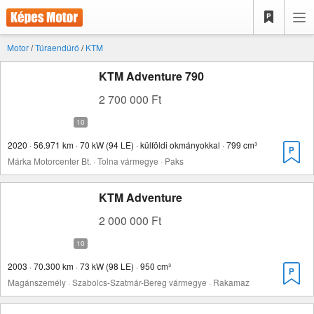
Motor
/
Túraendúró
/
KTM
KTM Adventure 790
2 700 000 Ft
2020 · 56.971 km · 70 kW (94 LE) · külföldi okmányokkal · 799 cm³
Márka Motorcenter Bt. · Tolna vármegye · Paks
KTM Adventure
2 000 000 Ft
2003 · 70.300 km · 73 kW (98 LE) · 950 cm³
Magánszemély · Szabolcs-Szatmár-Bereg vármegye · Rakamaz