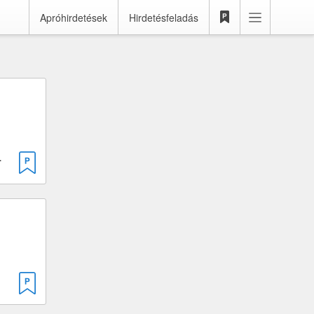
Apróhirdetések
Hirdetésfeladás
kkal · 388 cm³