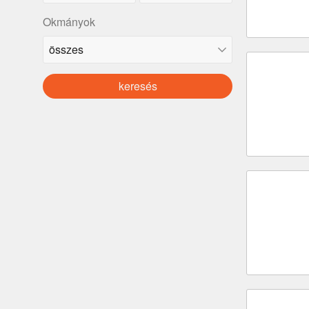
Okmányok
keresés