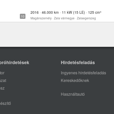
2016 · 46.000 km · 11 kW (15 LE) · 125 cm³
Magánszemély · Zala vármegye · Zalaegerszeg
próhirdetések
Hirdetésfeladás
tor
Ingyenes hirdetésfeladás
ázat
Kereskedőknek
ész
Használtautó
észítő