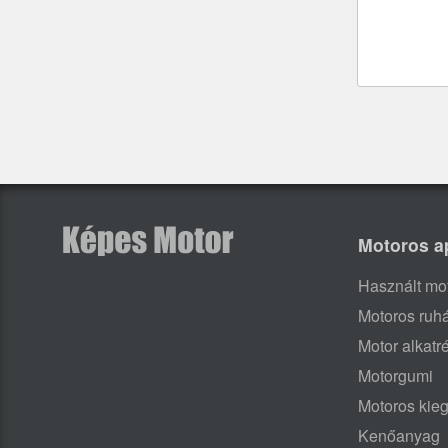
Motoros a
Használt mo
Motoros ruh
Motor alkatr
Motorgumi
Motoros kieg
Kenőanyag