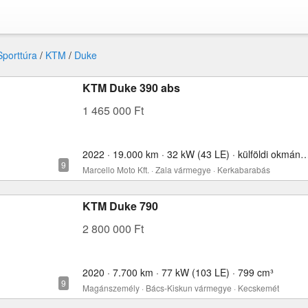
Sporttúra
/
KTM
/
Duke
KTM Duke 390 abs
1 465 000 Ft
2022 · 19.000 km · 32 kW (43 LE) · külföldi okmányo
Marcello Moto Kft. · Zala vármegye · Kerkabarabás
KTM Duke 790
2 800 000 Ft
2020 · 7.700 km · 77 kW (103 LE) · 799 cm³
Magánszemély · Bács-Kiskun vármegye · Kecskemét