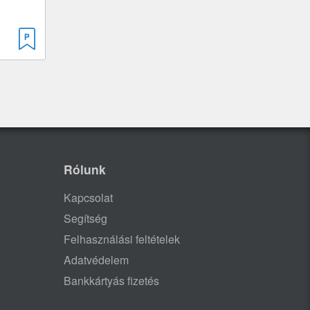
Rólunk
Kapcsolat
Segítség
Felhasználási feltételek
Adatvédelem
Bankkártyás fizetés